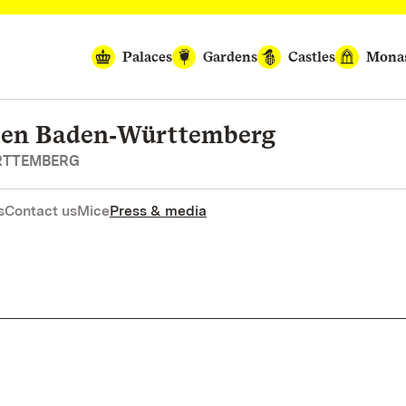
Palaces
Gardens
Castles
Monas
rten Baden‑Württemberg
RTTEMBERG
s
Contact us
Mice
Press & media