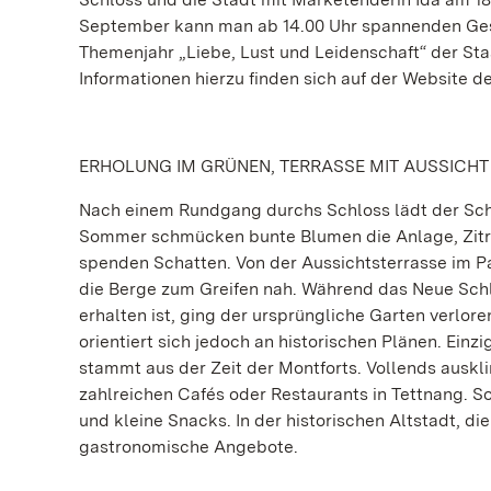
September kann man ab 14.00 Uhr spannenden Ges
Themenjahr „Liebe, Lust und Leidenschaft“ der St
Informationen hierzu finden sich auf der Website 
ERHOLUNG IM GRÜNEN, TERRASSE MIT AUSSICHT
Nach einem Rundgang durchs Schloss lädt der Schl
Sommer schmücken bunte Blumen die Anlage, Zitru
spenden Schatten. Von der Aussichtsterrasse im Pa
die Berge zum Greifen nah. Während das Neue Schl
erhalten ist, ging der ursprüngliche Garten verlor
orientiert sich jedoch an historischen Plänen. Ein
stammt aus der Zeit der Montforts. Vollends ausk
zahlreichen Cafés oder Restaurants in Tettnang. 
und kleine Snacks. In der historischen Altstadt, di
gastronomische Angebote.