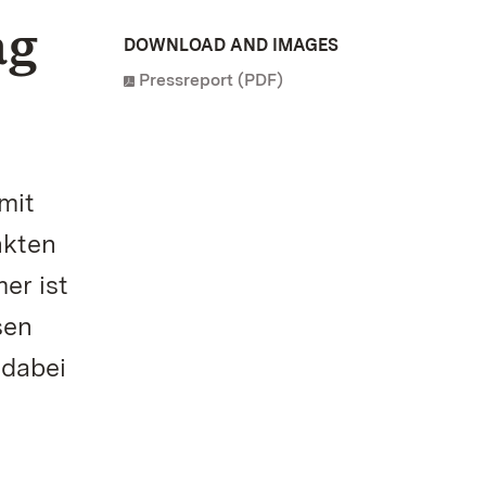
ag
DOWNLOAD AND IMAGES
Pressreport (PDF)
mit
nkten
er ist
sen
 dabei