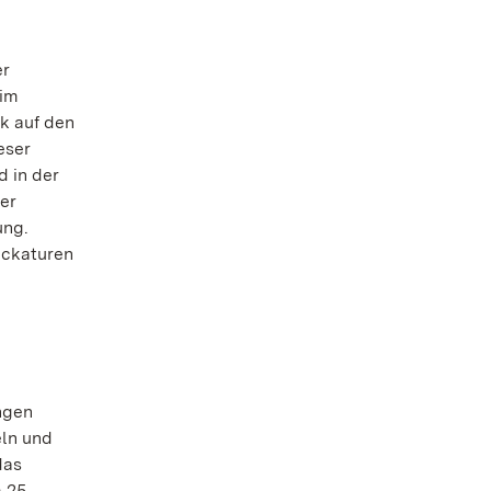
er
 im
k auf den
eser
 in der
ler
ung.
uckaturen
ngen
eln und
das
 25.