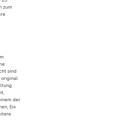
en zum
ere
Im
ume
cht sind
original
altung
ht,
einem der
en, Eis
eitere