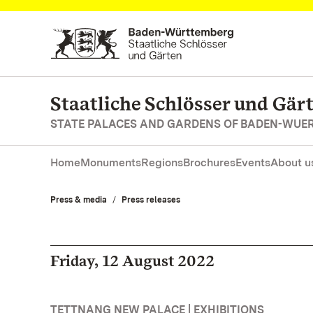
Navigate to main page
Staatliche Schlösser und Gä
STATE PALACES AND GARDENS OF BADEN-WUE
Home
Monuments
Regions
Brochures
Events
About u
Press & media
Press releases
Friday, 12 August 2022
TETTNANG NEW PALACE | EXHIBITIONS