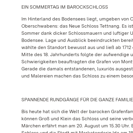
EIN SOMMERTAG IM BAROCKSCHLOSS
Im Hinterland des Bodensees liegt, umgeben von 
Oberschwabens: das Neue Schloss Tettnang. Es ist e
Sommer dank dicker Schlossmauern und luftiger U
Bodensee. Lage und Ausblick beeindruckten bereits
wählte den Standort bewusst aus und ließ ab 1712
Mitte des 18. Jahrhunderts folgte der aufwendige u
Schwierigkeiten beauftragten die Grafen von Montf
Gerade die damals entstandenen, luxuriös ausgest
und Malereien machen das Schloss zu einem beson
SPANNENDE RUNDGÄNGE FÜR DIE GANZE FAMILI
Bis heute hat sich die Welt der barocken Grafenf
können Groß und Klein das Schloss und seine ver
Märchen erfährt man am 20. August um 15.30 Uhr. E
Schloss und die Stadt mit Marketenderin Ida am 1