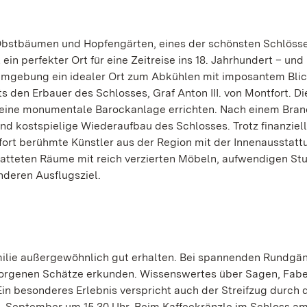
Obstbäumen und Hopfengärten, eines der schönsten Schlöss
in perfekter Ort für eine Zeitreise ins 18. Jahrhundert – und
mgebung ein idealer Ort zum Abkühlen mit imposantem Blic
 den Erbauer des Schlosses, Graf Anton III. von Montfort. Di
 eine monumentale Barockanlage errichten. Nach einem Brand
nd kostspielige Wiederaufbau des Schlosses. Trotz finanziel
ort berühmte Künstler aus der Region mit der Innenausstatt
atteten Räume mit reich verzierten Möbeln, aufwendigen St
deren Ausflugsziel.
E
amilie außergewöhnlich gut erhalten. Bei spannenden Rundgä
borgenen Schätze erkunden. Wissenswertes über Sagen, Fab
in besonderes Erlebnis verspricht auch der Streifzug durch 
8. September um 15.30 Uhr. Beim Kaffeekränzle im Schloss am