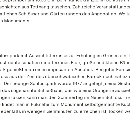
chichten aus Tettnang lauschen. Zahlreiche Veranstaltung
aatlichen Schlösser und Gärten runden das Angebot ab. Weit
des Monuments.
osspark mit Aussichtsterrasse zur Erholung im Grünen ein. 
sfrüchte schaffen mediterranes Flair, große und kleine Bä
rk genießt man einen imposanten Ausblick. Bei guter Fernsi
oss aus der Zeit des oberschwäbischen Barock noch nahezu 
en. Der heutige Schlosspark wurde 1977 angelegt, seine Gest
zig das sogenannte Schießhaus, das wie eine Orangerie aussie
lingen lassen kann man den Sommertag im Neuen Schloss in 
So findet man in Fußnähe zum Monument selbstgemachte Kuch
e ebenfalls in wenigen Gehminuten zu erreichen ist, locken w