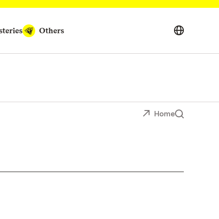
teries
Others
Home