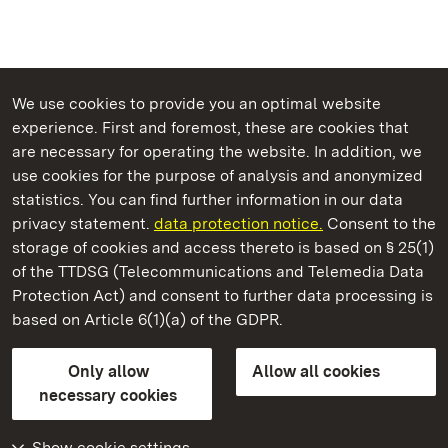
We use cookies to provide you an optimal website
experience. First and foremost, these are cookies that
are necessary for operating the website. In addition, we
use cookies for the purpose of analysis and anonymized
State Palaces and Gardens of Baden-Wuerttemberg
statistics. You can find further information in our data
privacy statement.
data protection notice.
Consent to the
storage of cookies and access thereto is based on § 25(1)
of the TTDSG (Telecommunications and Telemedia Data
Staatliche Schlösser und Gärten Baden‑Württemberg
Protection Act) and consent to further data processing is
based on Article 6(1)(a) of the GDPR.
State Palaces and Gardens of Baden-Wuerttemberg
Only allow
Allow all cookies
Contact us
FAQ
Masthead
Data protection
necessary cookies
Declaration on barrier-free access
BITV-konform (geprüfte Seiten)
Show cookie settings