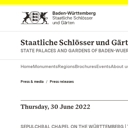
Navigate to main page
Staatliche Schlösser und Gä
STATE PALACES AND GARDENS OF BADEN-WUE
Home
Monuments
Regions
Brochures
Events
About u
Press & media
Press releases
Thursday, 30 June 2022
SEPULCHRAL CHAPEL ON THE WÜRTTEMBERG | 