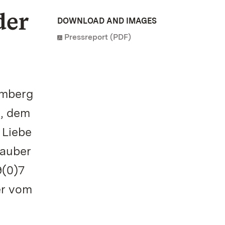
der
DOWNLOAD AND IMAGES
Pressreport (PDF)
emberg
s, dem
 Liebe
Zauber
9(0)7
er vom