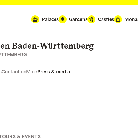
Palaces
Gardens
Castles
Monas
rten Baden‑Württemberg
RTTEMBERG
s
Contact us
Mice
Press & media
TOURS & EVENTS