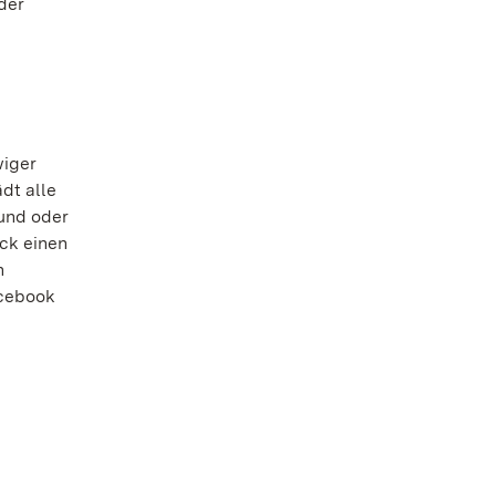
der
wiger
dt alle
und oder
ück einen
n
acebook