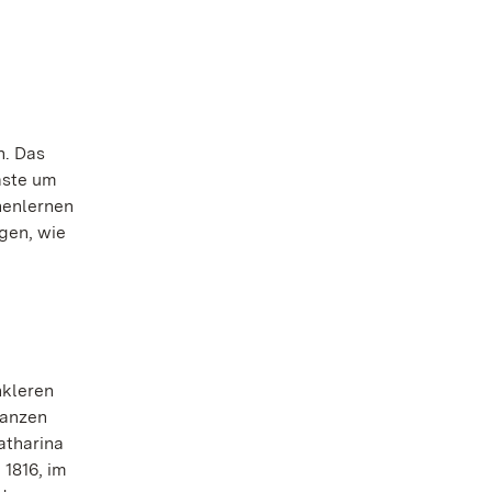
n. Das
äste um
nenlernen
ägen, wie
nkleren
nanzen
atharina
1816, im