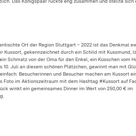
tlich. Das Königspaar rückte eng zusammen und stellte sich 
ntischte Ort der Region Stuttgart – 2022 ist das Denkmal e
er Kussort, gekennzeichnet durch ein Schild mit Kussmund, lä
 ein Schmatz von der Oma für den Enkel, ein Küsschen vom H
is 10. Juli an diesem schönen Plätzchen, gewinnt man mit Gl
 einfach: Besucherinnen und Besucher machen am Kussort ei
s Foto im Aktionszeitraum mit dem Hashtag #Kussort auf F
ück winkt ein gemeinsames Dinner im Wert von 250,00 € im
g.