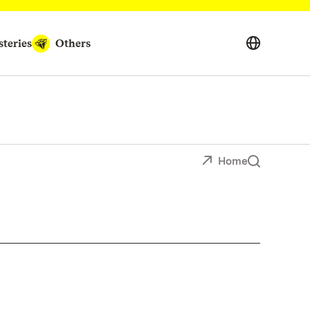
teries
Others
Home