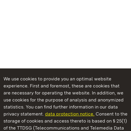
We use cookies to provide you an optimal website
experience. First and foremost, these are cookies that
are necessary for operating the website. In addition, we
use cookies for the purpose of analysis and anonymized
State Palaces and Gardens of Baden-Wuerttemberg
statistics. You can find further information in our data
privacy statement.
data protection notice.
Consent to the
storage of cookies and access thereto is based on § 25(1)
of the TTDSG (Telecommunications and Telemedia Data