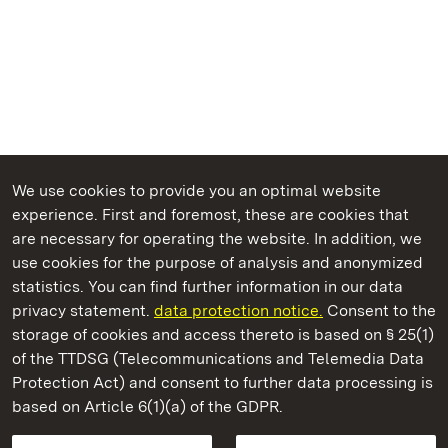
We use cookies to provide you an optimal website
experience. First and foremost, these are cookies that
are necessary for operating the website. In addition, we
use cookies for the purpose of analysis and anonymized
State Palaces and Gardens of Baden-Wuerttemberg
statistics. You can find further information in our data
privacy statement.
data protection notice.
Consent to the
storage of cookies and access thereto is based on § 25(1)
of the TTDSG (Telecommunications and Telemedia Data
Staatliche Schlösser und Gärten Baden‑Württemberg
Protection Act) and consent to further data processing is
based on Article 6(1)(a) of the GDPR.
State Palaces and Gardens of Baden-Wuerttemberg