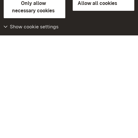
Only allow
Allow all cookies
Contact us
FAQ
Masthead
Data protection
necessary cookies
Declaration on barrier-free access
BITV-konform (geprüfte Seiten)
Show cookie settings
More
Home
Monuments
Visit our Facebook
page
Visit our Instagram
page
Visit our YouTube
channel
Get to know our apps
Google Play Store
App Store for iPhone