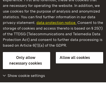
are necessary for operating the website. In addition, we
use cookies for the purpose of analysis and anonymized
State Palaces and Gardens of Baden-Wuerttemberg
statistics. You can find further information in our data
privacy statement.
data protection notice.
Consent to the
storage of cookies and access thereto is based on § 25(1)
of the TTDSG (Telecommunications and Telemedia Data
Staatliche Schlösser und Gärten Baden‑Württemberg
Protection Act) and consent to further data processing is
based on Article 6(1)(a) of the GDPR.
State Palaces and Gardens of Baden-Wuerttemberg
Only allow
Allow all cookies
Contact us
FAQ
Masthead
Data protection
necessary cookies
Declaration on barrier-free access
BITV-konform (geprüfte Seiten)
Show cookie settings
More
Home
Monuments
Visit our Facebook