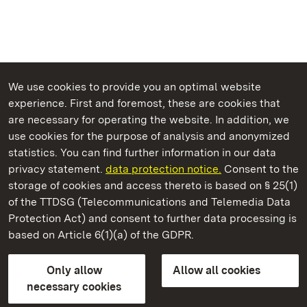
We use cookies to provide you an optimal website
experience. First and foremost, these are cookies that
are necessary for operating the website. In addition, we
use cookies for the purpose of analysis and anonymized
State Palaces and Gardens of Baden-Wuerttemberg
statistics. You can find further information in our data
privacy statement.
data protection notice.
Consent to the
storage of cookies and access thereto is based on § 25(1)
of the TTDSG (Telecommunications and Telemedia Data
Staatliche Schlösser und Gärten Baden‑Württemberg
Protection Act) and consent to further data processing is
based on Article 6(1)(a) of the GDPR.
State Palaces and Gardens of Baden-Wuerttemberg
Only allow
Allow all cookies
Contact us
FAQ
Masthead
Data protection
necessary cookies
Declaration on barrier-free access