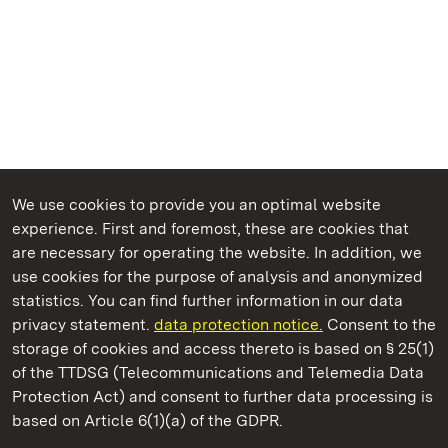
We use cookies to provide you an optimal website
experience. First and foremost, these are cookies that
are necessary for operating the website. In addition, we
use cookies for the purpose of analysis and anonymized
State Palaces and Gardens of Baden-Wuerttemberg
statistics. You can find further information in our data
privacy statement.
data protection notice.
Consent to the
storage of cookies and access thereto is based on § 25(1)
of the TTDSG (Telecommunications and Telemedia Data
Staatliche Schlösser und Gärten Baden‑Württemberg
Protection Act) and consent to further data processing is
based on Article 6(1)(a) of the GDPR.