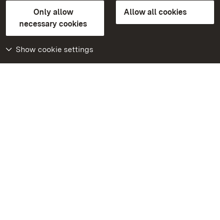
State Palaces and Gardens of Baden-Wuerttemberg
Only allow
Allow all cookies
Contact us
FAQ
Masthead
Data protection
necessary cookies
Declaration on barrier-free access
BITV-konform (geprüfte Seiten)
Show cookie settings
More
Home
Monuments
Visit our Facebook
page
Visit our Instagram
page
Visit our YouTube
channel
Get to know our apps
Google Play Store
App Store for iPhone