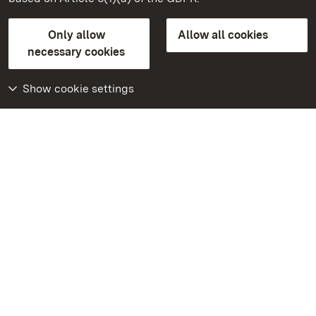
State Palaces and Gardens of Baden-Wuerttemberg
Only allow
Allow all cookies
Contact us
FAQ
Masthead
Data protection
necessary cookies
Declaration on barrier-free access
BITV-konform (geprüfte Seiten)
Show cookie settings
More
Home
Monuments
Visit our Facebook
page
Visit our Instagram
page
Visit our YouTube
channel
Get to know our apps
Google Play Store
App Store for iPhone