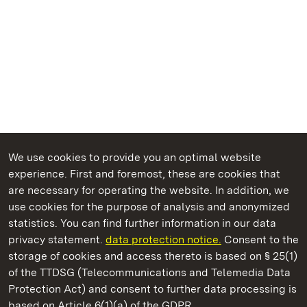
We use cookies to provide you an optimal website
experience. First and foremost, these are cookies that
are necessary for operating the website. In addition, we
use cookies for the purpose of analysis and anonymized
State Palaces and Gardens of Baden-Wuerttemberg
statistics. You can find further information in our data
privacy statement.
data protection notice.
Consent to the
storage of cookies and access thereto is based on § 25(1)
of the TTDSG (Telecommunications and Telemedia Data
Staatliche Schlösser und Gärten Baden‑Württemberg
Protection Act) and consent to further data processing is
based on Article 6(1)(a) of the GDPR.