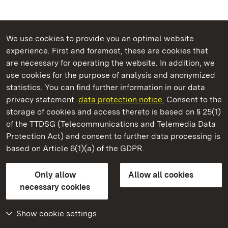
We use cookies to provide you an optimal website
experience. First and foremost, these are cookies that
are necessary for operating the website. In addition, we
use cookies for the purpose of analysis and anonymized
State Palaces and Gardens of Baden-Wuerttemberg
statistics. You can find further information in our data
privacy statement.
data protection notice.
Consent to the
storage of cookies and access thereto is based on § 25(1)
of the TTDSG (Telecommunications and Telemedia Data
Staatliche Schlösser und Gärten Baden‑Württemberg
Protection Act) and consent to further data processing is
based on Article 6(1)(a) of the GDPR.
State Palaces and Gardens of Baden-Wuerttemberg
Only allow
Allow all cookies
Contact us
FAQ
Masthead
Data protection
necessary cookies
Declaration on barrier-free access
BITV-konform (geprüfte Seiten)
Show cookie settings