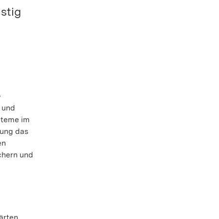
stig
-
 und
-teme im
fung das
en
ichern und
ärten