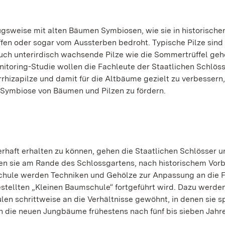
ugsweise mit alten Bäumen Symbiosen, wie sie in historische
ffen oder sogar vom Aussterben bedroht. Typische Pilze sind
 auch unterirdisch wachsende Pilze wie die Sommertrüffel geh
itoring-Studie wollen die Fachleute der Staatlichen Schlös
rhizapilze und damit für die Altbäume gezielt zu verbessern,
 Symbiose von Bäumen und Pilzen zu fördern.
rhaft erhalten zu können, gehen die Staatlichen Schlösser 
n sie am Rande des Schlossgartens, nach historischem Vorbi
schule werden Techniken und Gehölze zur Anpassung an die 
stellten „Kleinen Baumschule“ fortgeführt wird. Dazu werde
n schrittweise an die Verhältnisse gewöhnt, in denen sie s
n die neuen Jungbäume frühestens nach fünf bis sieben Jahr