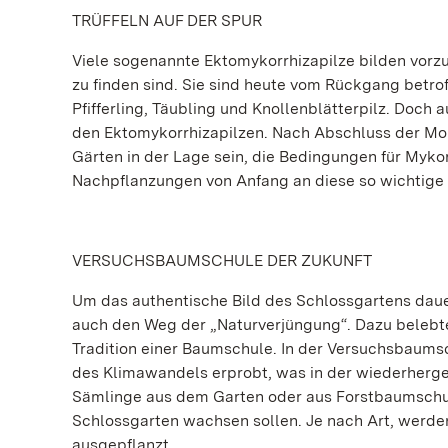
TRÜFFELN AUF DER SPUR
Viele sogenannte Ektomykorrhizapilze bilden vorz
zu finden sind. Sie sind heute vom Rückgang betro
Pfifferling, Täubling und Knollenblätterpilz. Doch
den Ektomykorrhizapilzen. Nach Abschluss der Mon
Gärten in der Lage sein, die Bedingungen für Mykor
Nachpflanzungen von Anfang an diese so wichtige
VERSUCHSBAUMSCHULE DER ZUKUNFT
Um das authentische Bild des Schlossgartens daue
auch den Weg der „Naturverjüngung“. Dazu belebte
Tradition einer Baumschule. In der Versuchsbaum
des Klimawandels erprobt, was in der wiederherge
Sämlinge aus dem Garten oder aus Forstbaumschule
Schlossgarten wachsen sollen. Je nach Art, werde
ausgepflanzt.