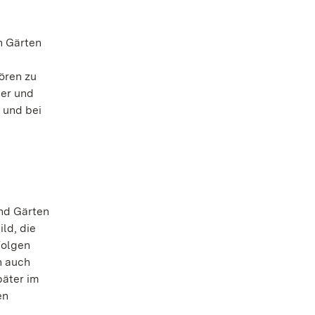
n Gärten
ören zu
ser und
 und bei
und Gärten
ld, die
Folgen
n auch
päter im
en