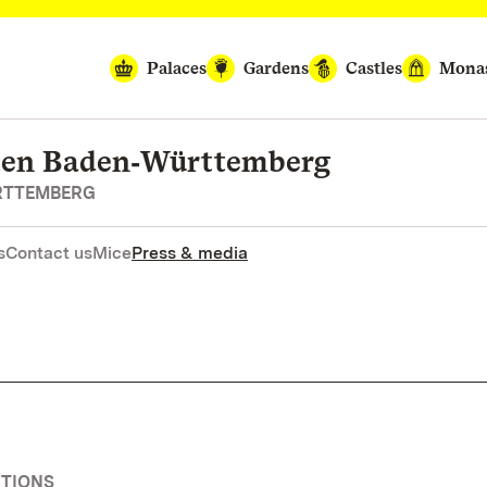
Palaces
Gardens
Castles
Monas
rten Baden‑Württemberg
RTTEMBERG
s
Contact us
Mice
Press & media
ITIONS