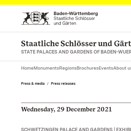
Navigate to main page
Staatliche Schlösser und Gä
STATE PALACES AND GARDENS OF BADEN-WUE
Home
Monuments
Regions
Brochures
Events
About u
Press & media
Press releases
Wednesday, 29 December 2021
SCHWETZINGEN PALACE AND GARDENS | EXHIB