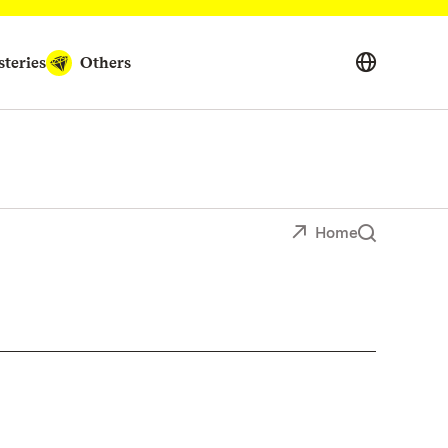
teries
Others
Home