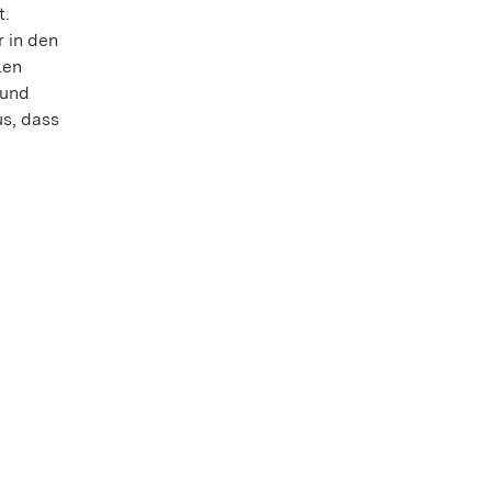
t.
 in den
len
 und
us, dass