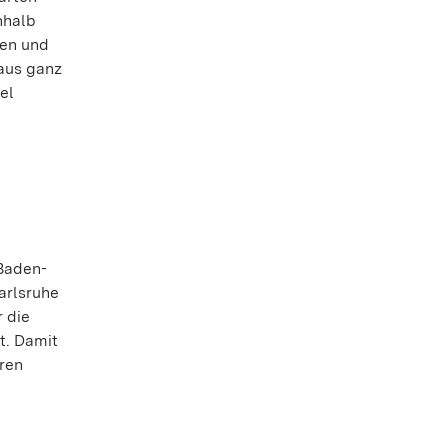
nhalb
nen und
 aus ganz
el
Baden-
arlsruhe
 die
t. Damit
ren