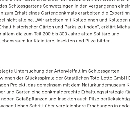
des Schlossgartens Schwetzingen in den vergangenen einei
ngen zum Erhalt eines Gartendenkmals erarbeiten die Expertin
i nicht alleine. „Wir arbeiten mit Kolleginnen und Kollegen
t historischer Gärten und Parks zu finden“, erklärt Micha
allem die zum Teil 200 bis 300 Jahre alten Solitäre und
bensraum für Kleintiere, Insekten und Pilze bilden.
elegte Untersuchung der Artenvielfalt im Schlossgarten
ewinnen der Glücksspirale der Staatlichen Toto-Lotto GmbH 
nden Projekt, das gemeinsam mit dem Naturkundemuseum K
ser und Gärten eine denkmalgerechte Erhaltungsstrategie für
s neben Gefäßpflanzen und Insekten auch Pilze berücksichtig
 wesentlichen Schritt über vergleichbare Erhebungen in ande