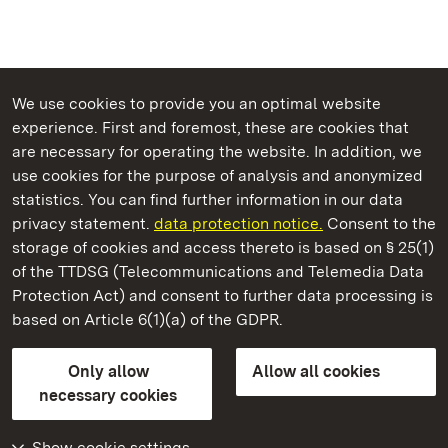
We use cookies to provide you an optimal website
experience. First and foremost, these are cookies that
are necessary for operating the website. In addition, we
use cookies for the purpose of analysis and anonymized
State Palaces and Gardens of Baden-Wuerttemberg
statistics. You can find further information in our data
privacy statement.
data protection notice.
Consent to the
storage of cookies and access thereto is based on § 25(1)
of the TTDSG (Telecommunications and Telemedia Data
Staatliche Schlösser und Gärten Baden‑Württemberg
Protection Act) and consent to further data processing is
based on Article 6(1)(a) of the GDPR.
State Palaces and Gardens of Baden-Wuerttemberg
Only allow
Allow all cookies
Contact us
FAQ
Masthead
Data protection
necessary cookies
Declaration on barrier-free access
BITV-konform (geprüfte Seiten)
Show cookie settings