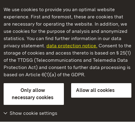
We use cookies to provide you an optimal website
experience. First and foremost, these are cookies that
are necessary for operating the website. In addition, we
use cookies for the purpose of analysis and anonymized
State Palaces and Gardens of Baden-Wuerttemberg
statistics. You can find further information in our data
privacy statement.
data protection notice.
Consent to the
storage of cookies and access thereto is based on § 25(1)
of the TTDSG (Telecommunications and Telemedia Data
Staatliche Schlösser und Gärten Baden‑Württemberg
Protection Act) and consent to further data processing is
based on Article 6(1)(a) of the GDPR.
State Palaces and Gardens of Baden-Wuerttemberg
Only allow
Allow all cookies
Contact us
FAQ
Masthead
Data protection
necessary cookies
Declaration on barrier-free access
BITV-konform (geprüfte Seiten)
Show cookie settings
More