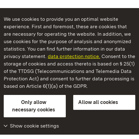
We use cookies to provide you an optimal website
experience. First and foremost, these are cookies that
are necessary for operating the website. In addition, we
use cookies for the purpose of analysis and anonymized
State Palaces and Gardens of Baden-Wuerttemberg
statistics. You can find further information in our data
privacy statement.
data protection notice.
Consent to the
storage of cookies and access thereto is based on § 25(1)
of the TTDSG (Telecommunications and Telemedia Data
Staatliche Schlösser und Gärten Baden‑Württemberg
Protection Act) and consent to further data processing is
based on Article 6(1)(a) of the GDPR.
State Palaces and Gardens of Baden-Wuerttemberg
Only allow
Allow all cookies
Contact us
FAQ
Masthead
Data protection
necessary cookies
Declaration on barrier-free access
BITV-konform (geprüfte Seiten)
Show cookie settings