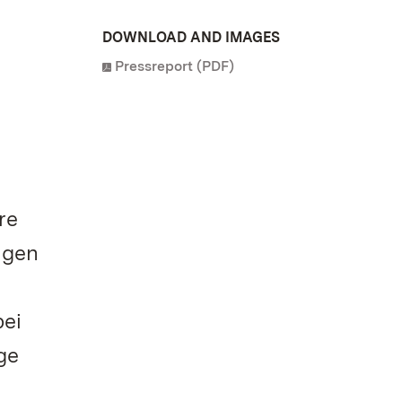
DOWNLOAD AND IMAGES
Pressreport (PDF)
re
igen
d
ei
ge