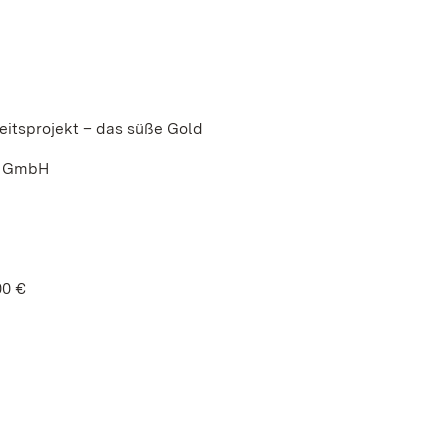
eitsprojekt – das süße Gold
ei GmbH
00 €