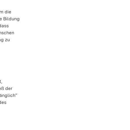
m die
e Bildung
 dass
enschen
ag zu
t,
eß der
änglich“
des