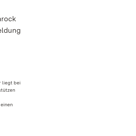
arock
meldung
 liegt bei
stützen
 einen