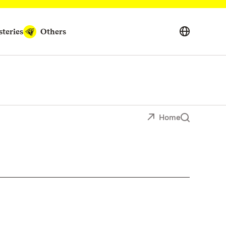
teries
Others
Home