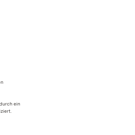
en
durch ein
iert.