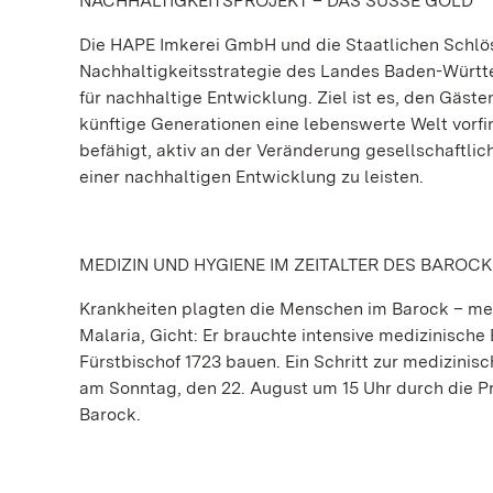
NACHHALTIGKEITSPROJEKT – DAS SÜSSE GOLD
Die HAPE Imkerei GmbH und die Staatlichen Schl
Nachhaltigkeitsstrategie des Landes Baden-Württe
für nachhaltige Entwicklung. Ziel ist es, den Gäst
künftige Generationen eine lebenswerte Welt vorf
befähigt, aktiv an der Veränderung gesellschaftli
einer nachhaltigen Entwicklung zu leisten.
MEDIZIN UND HYGIENE IM ZEITALTER DES BAROCK
Krankheiten plagten die Menschen im Barock – mehr 
Malaria, Gicht: Er brauchte intensive medizinische
Fürstbischof 1723 bauen. Ein Schritt zur medizinis
am Sonntag, den 22. August um 15 Uhr durch die P
Barock.