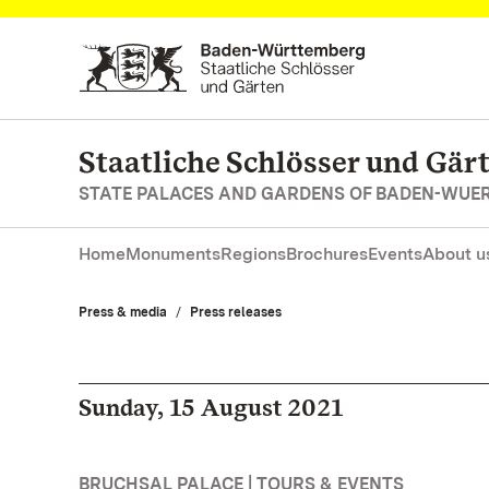
Navigate to main page
Staatliche Schlösser und Gä
STATE PALACES AND GARDENS OF BADEN-WUE
Home
Monuments
Regions
Brochures
Events
About u
Press & media
Press releases
Sunday, 15 August 2021
BRUCHSAL PALACE | TOURS & EVENTS