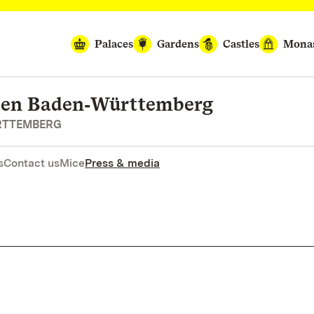
Palaces
Gardens
Castles
Monas
rten Baden‑Württemberg
RTTEMBERG
s
Contact us
Mice
Press & media