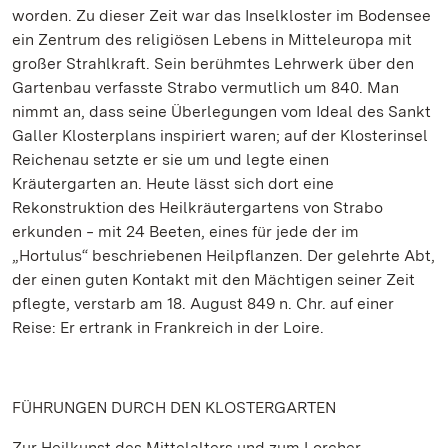
worden. Zu dieser Zeit war das Inselkloster im Bodensee
ein Zentrum des religiösen Lebens in Mitteleuropa mit
großer Strahlkraft. Sein berühmtes Lehrwerk über den
Gartenbau verfasste Strabo vermutlich um 840. Man
nimmt an, dass seine Überlegungen vom Ideal des Sankt
Galler Klosterplans inspiriert waren; auf der Klosterinsel
Reichenau setzte er sie um und legte einen
Kräutergarten an. Heute lässt sich dort eine
Rekonstruktion des Heilkräutergartens von Strabo
erkunden ‒ mit 24 Beeten, eines für jede der im
„Hortulus“ beschriebenen Heilpflanzen. Der gelehrte Abt,
der einen guten Kontakt mit den Mächtigen seiner Zeit
pflegte, verstarb am 18. August 849 n. Chr. auf einer
Reise: Er ertrank in Frankreich in der Loire.
FÜHRUNGEN DURCH DEN KLOSTERGARTEN
Zur Heilkunst des Mittelalters und zum Lorcher