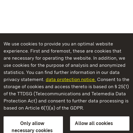
We use cookies to provide you an optimal website
experience. First and foremost, these are cookies that
are necessary for operating the website. In addition, we
use cookies for the purpose of analysis and anonymized
State Palaces and Gardens of Baden-Wuerttemberg
statistics. You can find further information in our data
privacy statement.
data protection notice.
Consent to the
storage of cookies and access thereto is based on § 25(1)
of the TTDSG (Telecommunications and Telemedia Data
Staatliche Schlösser und Gärten Baden‑Württemberg
Protection Act) and consent to further data processing is
based on Article 6(1)(a) of the GDPR.
State Palaces and Gardens of Baden-Wuerttemberg
Only allow
Allow all cookies
Contact us
FAQ
Masthead
Data protection
necessary cookies