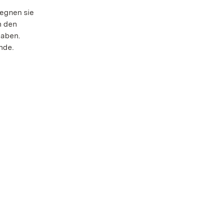
egnen sie
n den
gaben.
unde.