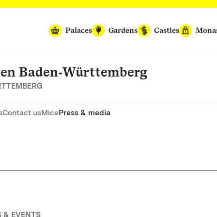
Palaces
Gardens
Castles
Monas
rten Baden‑Württemberg
RTTEMBERG
s
Contact us
Mice
Press & media
 & EVENTS