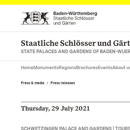
Navigate to main page
Staatliche Schlösser und Gä
STATE PALACES AND GARDENS OF BADEN-WUE
Home
Monuments
Regions
Brochures
Events
About u
Press & media
Press releases
Thursday, 29 July 2021
SCHWETZINGEN PALACE AND GARDENS | TOURS