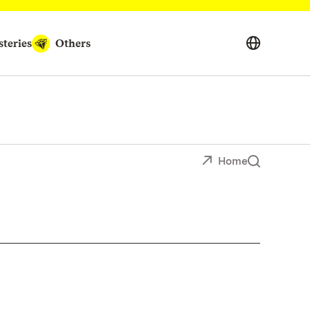
teries
Others
Home