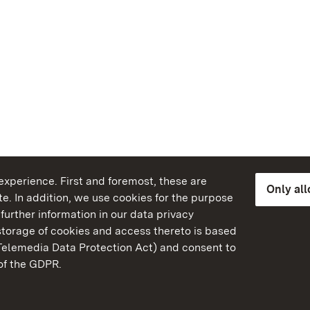
xperience. First and foremost, these are
Only al
e. In addition, we use cookies for the purpose
further information in our data privacy
torage of cookies and access thereto is based
Telemedia Data Protection Act) and consent to
emberg
 of the GDPR.
State Palaces and Garde