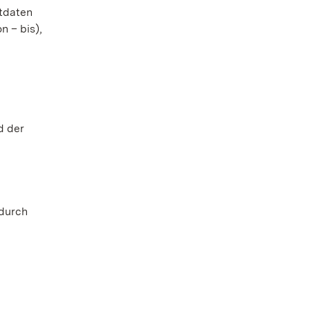
tdaten
 – bis),
d der
 durch