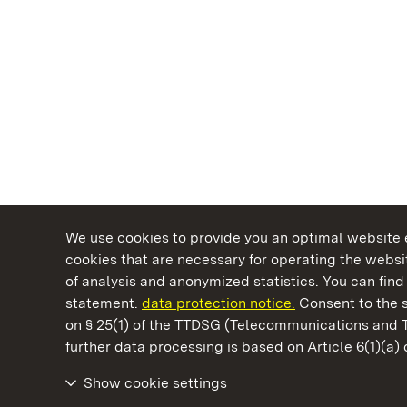
We use cookies to provide you an optimal website e
cookies that are necessary for operating the websit
of analysis and anonymized statistics. You can find 
statement.
data protection notice.
Consent to the s
on § 25(1) of the TTDSG (Telecommunications and 
State Palaces and Gardens of Baden-Wuertt
further data processing is based on Article 6(1)(a)
Show cookie settings