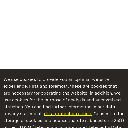
We use cookies to provide you an optimal website
experience. First and foremost, these are cookies that
are necessary for operating the website. In addition, we
use cookies for the purpose of analysis and anonymized
State Palaces and Gardens of Baden-Wuerttemberg
statistics. You can find further information in our data
privacy statement.
data protection notice.
Consent to the
storage of cookies and access thereto is based on § 25(1)
of the TTDSG (Telecommunications and Telemedia Data