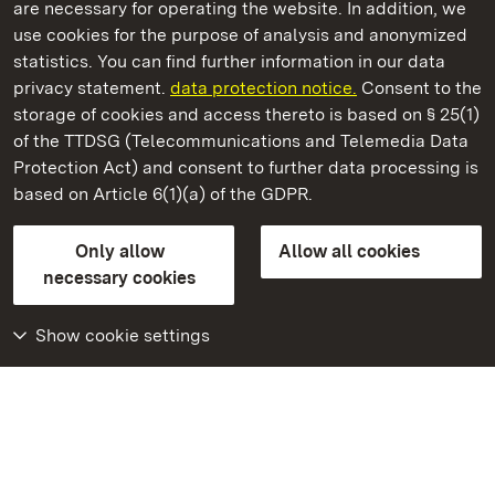
are necessary for operating the website. In addition, we
use cookies for the purpose of analysis and anonymized
State Palaces and Gardens of Baden-Wuerttemberg
statistics. You can find further information in our data
privacy statement.
data protection notice.
Consent to the
storage of cookies and access thereto is based on § 25(1)
of the TTDSG (Telecommunications and Telemedia Data
Staatliche Schlösser und Gärten Baden‑Württemberg
Protection Act) and consent to further data processing is
based on Article 6(1)(a) of the GDPR.
State Palaces and Gardens of Baden-Wuerttemberg
Only allow
Allow all cookies
Contact us
FAQ
Masthead
Data protection
necessary cookies
Declaration on barrier-free access
BITV-konform (geprüfte Seiten)
Show cookie settings
More
Home
Monuments
Visit our Facebook
page