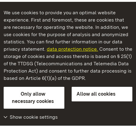
We use cookies to provide you an optimal website
experience. First and foremost, these are cookies that
are necessary for operating the website. In addition, we
use cookies for the purpose of analysis and anonymized
State Palaces and Gardens of Baden-Wuerttemberg
statistics. You can find further information in our data
privacy statement.
data protection notice.
Consent to the
storage of cookies and access thereto is based on § 25(1)
of the TTDSG (Telecommunications and Telemedia Data
Staatliche Schlösser und Gärten Baden‑Württemberg
Protection Act) and consent to further data processing is
based on Article 6(1)(a) of the GDPR.
State Palaces and Gardens of Baden-Wuerttemberg
Only allow
Allow all cookies
Contact us
FAQ
Masthead
Data protection
necessary cookies
Declaration on barrier-free access
BITV-konform (geprüfte Seiten)
Show cookie settings
More