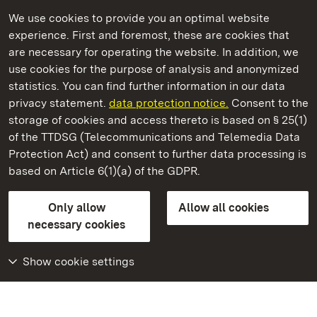
We use cookies to provide you an optimal website
experience. First and foremost, these are cookies that
are necessary for operating the website. In addition, we
use cookies for the purpose of analysis and anonymized
State Palaces and Gardens of Baden-Wuerttemberg
statistics. You can find further information in our data
privacy statement.
data protection notice.
Consent to the
storage of cookies and access thereto is based on § 25(1)
of the TTDSG (Telecommunications and Telemedia Data
Staatliche Schlösser und Gärten Baden‑Württemberg
Protection Act) and consent to further data processing is
based on Article 6(1)(a) of the GDPR.
State Palaces and Gardens of Baden-Wuerttemberg
Only allow
Allow all cookies
Contact us
FAQ
Masthead
Data protection
necessary cookies
Declaration on barrier-free access
BITV-konform (geprüfte Seiten)
Show cookie settings
More