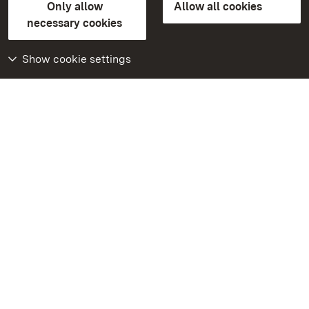
Only allow
Allow all cookies
Contact us
FAQ
Masthead
Data protection
necessary cookies
Declaration on barrier-free access
BITV-konform (geprüfte Seiten)
Show cookie settings
More
Home
Monuments
Visit our Facebook
page
Visit our Instagram
page
Visit our YouTube
channel
Get to know our apps
Google Play Store
App Store for iPhone