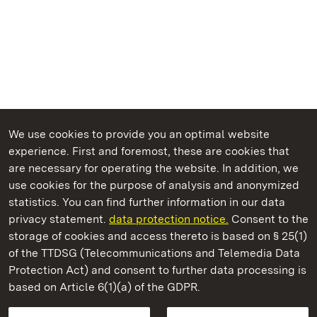
We use cookies to provide you an optimal website
experience. First and foremost, these are cookies that
are necessary for operating the website. In addition, we
use cookies for the purpose of analysis and anonymized
State Palaces and Gardens of Baden-Wuerttemberg
statistics. You can find further information in our data
privacy statement.
data protection notice.
Consent to the
storage of cookies and access thereto is based on § 25(1)
of the TTDSG (Telecommunications and Telemedia Data
Staatliche Schlösser und Gärten Baden‑Württemberg
Protection Act) and consent to further data processing is
based on Article 6(1)(a) of the GDPR.
State Palaces and Gardens of Baden-Wuerttemberg