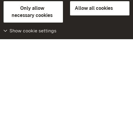
State Palaces and Gardens of Baden-Wuerttemberg
Only allow
Allow all cookies
Contact us
FAQ
Masthead
Data protection
necessary cookies
Declaration on barrier-free access
BITV-konform (geprüfte Seiten)
Show cookie settings
More
Home
Monuments
Visit our Facebook
page
Visit our Instagram
page
Visit our YouTube
channel
Get to know our apps
Google Play Store
App Store for iPhone