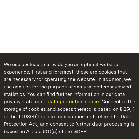
We use cookies to provide you an optimal website
experience. First and foremost, these are cookies that
are necessary for operating the website. In addition, we
use cookies for the purpose of analysis and anonymized
State Palaces and Gardens of Baden-Wuerttemberg
statistics. You can find further information in our data
privacy statement.
data protection notice.
Consent to the
storage of cookies and access thereto is based on § 25(1)
of the TTDSG (Telecommunications and Telemedia Data
Staatliche Schlösser und Gärten Baden‑Württemberg
Protection Act) and consent to further data processing is
based on Article 6(1)(a) of the GDPR.