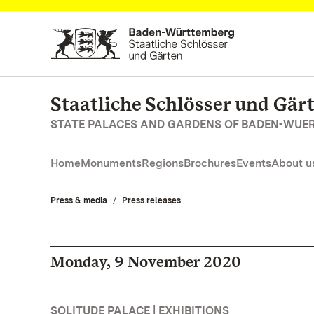
Navigate to main page
Staatliche Schlösser und Gä
STATE PALACES AND GARDENS OF BADEN-WUE
Home
Monuments
Regions
Brochures
Events
About u
Press & media
Press releases
Monday, 9 November 2020
SOLITUDE PALACE | EXHIBITIONS