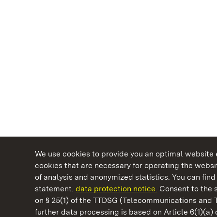
We use cookies to provide you an optimal website e
cookies that are necessary for operating the websit
of analysis and anonymized statistics. You can find 
statement.
data protection notice.
Consent to the s
on § 25(1) of the TTDSG (Telecommunications and 
State Palaces and Gardens of Baden-Wuertt
further data processing is based on Article 6(1)(a)