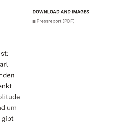
DOWNLOAD AND IMAGES
Pressreport (PDF)
st:
arl
enden
enkt
olitude
nd um
gibt