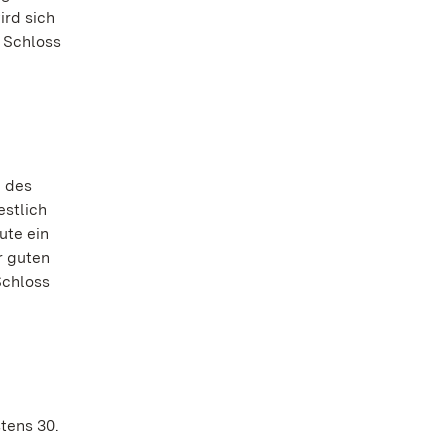
rd sich
 Schloss
e des
estlich
ute ein
r guten
Schloss
tens 30.