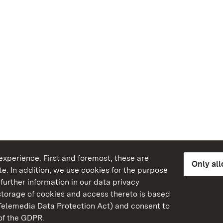
xperience. First and foremost, these are
Only al
e. In addition, we use cookies for the purpose
further information in our data privacy
torage of cookies and access thereto is based
Telemedia Data Protection Act) and consent to
emberg
 of the GDPR.