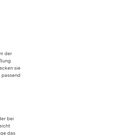
am der
eßung
ecken sie
– passend
er bei
eicht
nge das