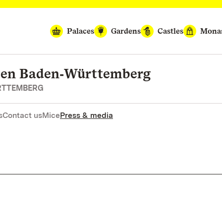
Palaces
Gardens
Castles
Monas
rten Baden‑Württemberg
RTTEMBERG
s
Contact us
Mice
Press & media