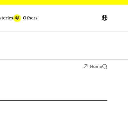
teries
Others
Home