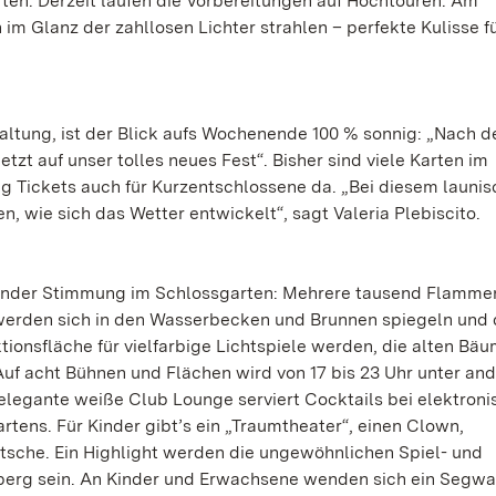
ten. Derzeit laufen die Vorbereitungen auf Hochtouren. Am
 Glanz der zahllosen Lichter strahlen – perfekte Kulisse f
rwaltung, ist der Blick aufs Wochenende 100 % sonnig: „Nach d
tzt auf unser tolles neues Fest“. Bisher sind viele Karten im
 Tickets auch für Kurzentschlossene da. „Bei diesem launi
, wie sich das Wetter entwickelt“, sagt Valeria Plebiscito.
ender Stimmung im Schlossgarten: Mehrere tausend Flamme
 werden sich in den Wasserbecken und Brunnen spiegeln und
ionsfläche für vielfarbige Lichtspiele werden, die alten Bä
Auf acht Bühnen und Flächen wird von 17 bis 23 Uhr unter an
elegante weiße Club Lounge serviert Cocktails bei elektroni
ens. Für Kinder gibt’s ein „Traumtheater“, einen Clown,
tsche. Ein Highlight werden die ungewöhnlichen Spiel- und
berg sein. An Kinder und Erwachsene wenden sich ein Segwa