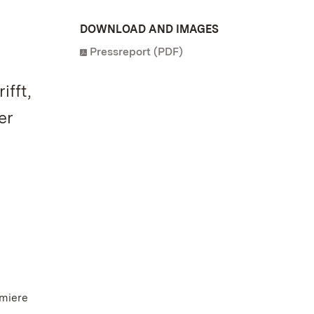
DOWNLOAD AND IMAGES
Pressreport (PDF)
fft,
er
emiere