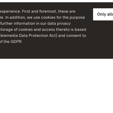
xperience. First and foremost, these are
Only al
e. In addition, we use cookies for the purpose
further information in our data privacy
torage of cookies and access thereto is based
Telemedia Data Protection Act) and consent to
emberg
 of the GDPR.
State Palaces and Garde
Baden-Wuerttemberg
Contact us
FAQ
Masthead
Data protection
Declaration on barrier-f
BITV-konform (geprüfte S