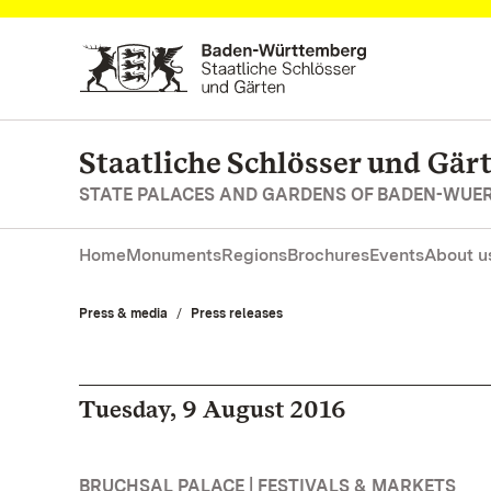
Navigate to main page
Staatliche Schlösser und Gä
STATE PALACES AND GARDENS OF BADEN-WUE
Home
Monuments
Regions
Brochures
Events
About u
Press & media
Press releases
Tuesday, 9 August 2016
BRUCHSAL PALACE | FESTIVALS & MARKETS