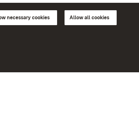
low necessary cookies
Allow all cookies
ns of
More
Home
Monuments
Visit our Facebook page
Visit our Instagram page
Visit our YouTube channel
ree access
Get to know our apps
eiten)
Google Play Store
App Store for iPhone