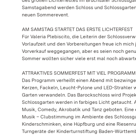
des großen Lichterfestes im Bruchsaler Schlossgar
Samstagabend werden Schloss und Schlossgarten im
neuen Sommerevent.
AM SAMSTAG STARTET DAS ERSTE LICHTERFEST
Für Valeria Plebiscito, die Leiterin der Schlossve
Vorlaufzeit und den Vorbereitungen freue ich mich je
Vorverkauf weggegangen, aber es seien noch genug
Sommer wollten sicher viele erst mal noch abwarten
ATTRAKTIVES SOMMERFEST MIT VIEL PROGRAMM
Das Programm verheißt einen Abend mit bezwing
Kerzen, Fackeln, Leucht-Pylone und LED-Strahler
Garten verwandeln. Das Barockschloss wird Projekt
Schlossgarten werden in farbiges Licht getaucht. 
Musik, Comedy, Akrobatik und Tanz geboten. Eine 
Musik – Clubstimmung im Ambiente des Schlossgart
Kinderschminken, eine Hüpfburg und eine Riesenru
Turngeräte der Kinderturnstiftung Baden-Württem