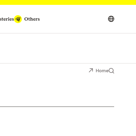
teries
Others
Home