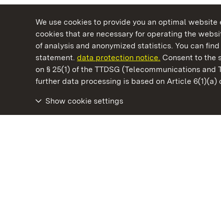
We use cookies to provide you an optimal website e
cookies that are necessary for operating the websit
of analysis and anonymized statistics. You can find 
statement.
data protection notice.
Consent to the s
on § 25(1) of the TTDSG (Telecommunications and 
State Palaces and Gardens of Baden-Wuertt
further data processing is based on Article 6(1)(a)
Show cookie settings
Staatliche Schlösser und Gärten Baden‑Württemberg