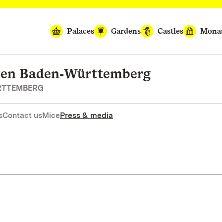
Palaces
Gardens
Castles
Monas
rten Baden‑Württemberg
RTTEMBERG
s
Contact us
Mice
Press & media