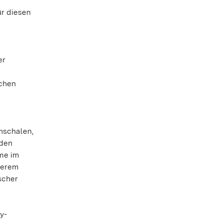
ür diesen
er
schen
nschalen,
 den
ume im
derem
scher
y-