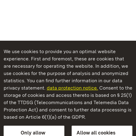
We use cookies to provide you an optimal website
experience. First and foremost, these are cookies that
are necessary for operating the website. In addition, we
use cookies for the purpose of analysis and anonymized
State Palaces and Gardens of Baden-Wuerttemberg
statistics. You can find further information in our data
privacy statement.
data protection notice.
Consent to the
storage of cookies and access thereto is based on § 25(1)
of the TTDSG (Telecommunications and Telemedia Data
Staatliche Schlösser und Gärten Baden‑Württemberg
Protection Act) and consent to further data processing is
based on Article 6(1)(a) of the GDPR.
State Palaces and Gardens of Baden-Wuerttemberg
Only allow
Allow all cookies