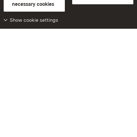
Contact us
FAQ
Masthead
Data protection
necessary cookies
Declaration on barrier-free access
BITV-konform (geprüfte Seiten)
Show cookie settings
More
Home
Monuments
Visit our Facebook
page
Visit our Instagram
page
Visit our YouTube
channel
Get to know our apps
Google Play Store
App Store for iPhone