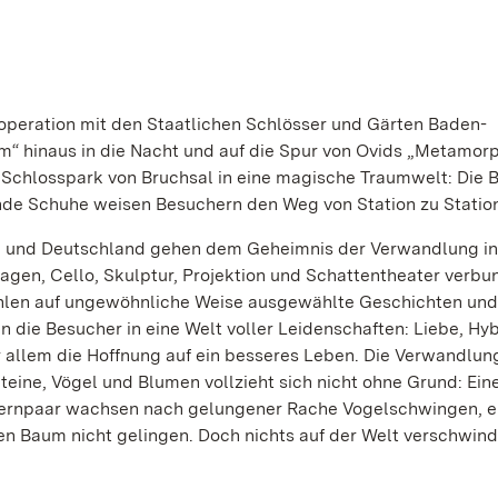
Kooperation mit den Staatlichen Schlösser und Gärten Baden-
m“ hinaus in die Nacht und auf die Spur von Ovids „Metamor
 Schlosspark von Bruchsal in eine magische Traumwelt: Die
nde Schuhe weisen Besuchern den Weg von Station zu Statio
ien und Deutschland gehen dem Geheimnis der Verwandlung in
agen, Cello, Skulptur, Projektion und Schattentheater verbu
len auf ungewöhnliche Weise ausgewählte Geschichten und
die Besucher in eine Welt voller Leidenschaften: Liebe, Hyb
r allem die Hoffnung auf ein besseres Leben. Die Verwandlun
ine, Vögel und Blumen vollzieht sich nicht ohne Grund: Ein
ternpaar wachsen nach gelungener Rache Vogelschwingen, e
en Baum nicht gelingen. Doch nichts auf der Welt verschwind