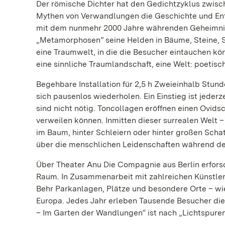
Der römische Dichter hat den Gedichtzyklus zwische
Mythen von Verwandlungen die Geschichte und Ents
mit dem nunmehr 2000 Jahre währenden Geheimnis
„Metamorphosen” seine Helden in Bäume, Steine, S
eine Traumwelt, in die die Besucher eintauchen kön
eine sinnliche Traumlandschaft, eine Welt: poetisc
Begehbare Installation für 2,5 h Zweieinhalb Stu
sich pausenlos wiederholen. Ein Einstieg ist jeder
sind nicht nötig. Toncollagen eröffnen einen Ovid
verweilen können. Inmitten dieser surrealen Welt 
im Baum, hinter Schleiern oder hinter großen Scha
über die menschlichen Leidenschaften während de
Über Theater Anu Die Compagnie aus Berlin erforsc
Raum. In Zusammenarbeit mit zahlreichen Künstlern
Behr Parkanlagen, Plätze und besondere Orte – wie
Europa. Jedes Jahr erleben Tausende Besucher die 
– Im Garten der Wandlungen“ ist nach „Lichtspuren