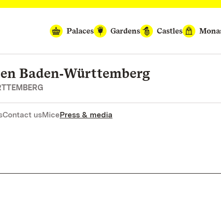
Palaces
Gardens
Castles
Monas
rten Baden‑Württemberg
RTTEMBERG
s
Contact us
Mice
Press & media