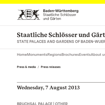
Navigate to main page
Staatliche Schlösser und Gä
STATE PALACES AND GARDENS OF BADEN-WUE
Home
Monuments
Regions
Brochures
Events
About u
Press & media
Press releases
Wednesday, 7 August 2013
BRUCHSAL PALACE | OTHER