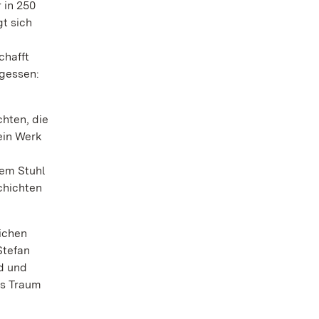
 in 250
t sich
chafft
rgessen:
hten, die
ein Werk
d
nem Stuhl
chichten
ichen
Stefan
d und
ds Traum