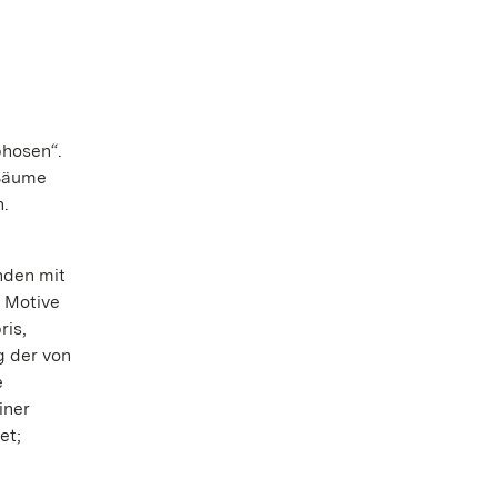
phosen“.
 Bäume
n.
nden mit
 Motive
ris,
g der von
e
iner
et;