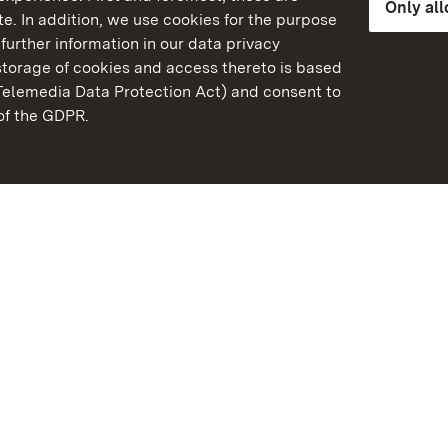
Only al
e. In addition, we use cookies for the purpose
further information in our data privacy
torage of cookies and access thereto is based
Telemedia Data Protection Act) and consent to
emberg
 of the GDPR.
State Palaces and Garde
Baden-Wuerttemberg
Contact us
FAQ
Masthead
Data protection
Declaration on barrier-f
BITV-konform (geprüfte S