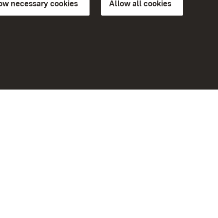
low necessary cookies
Allow all cookies
ns of
More
Home
Monuments
Visit our Facebook page
Visit our Instagram page
Visit our YouTube channel
ree access
Get to know our apps
eiten)
Google Play Store
App Store for iPhone