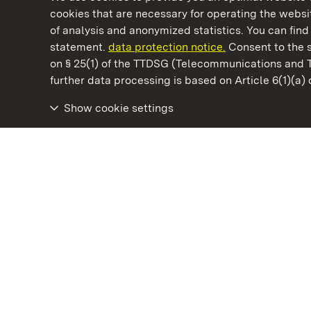
cookies that are necessary for operating the websit
of analysis and anonymized statistics. You can find 
statement.
data protection notice.
Consent to the s
on § 25(1) of the TTDSG (Telecommunications and 
State Palaces and Gardens of Baden-Wuertt
further data processing is based on Article 6(1)(a)
Show cookie settings
Staatliche Schlösser und Gärten Baden‑Württemberg