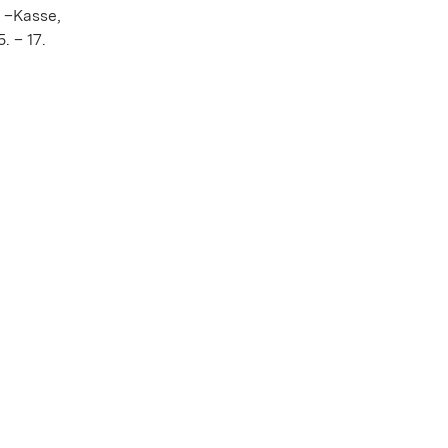
l –Kasse,
. – 17.