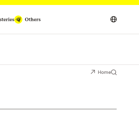
teries
Others
Home