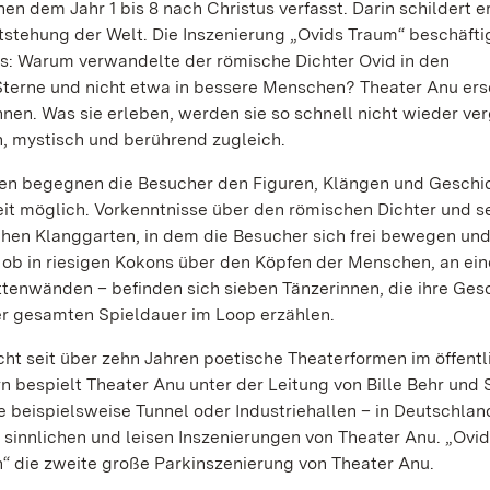
n dem Jahr 1 bis 8 nach Christus verfasst. Darin schildert er
tehung der Welt. Die Inszenierung „Ovids Traum“ beschäftig
: Warum verwandelte der römische Dichter Ovid in den
terne und nicht etwa in bessere Menschen? Theater Anu ers
nen. Was sie erleben, werden sie so schnell nicht wieder ve
h, mystisch und berührend zugleich.
nden begegnen die Besucher den Figuren, Klängen und Geschic
zeit möglich. Vorkenntnisse über den römischen Dichter und s
schen Klanggarten, in dem die Besucher sich frei bewegen un
– ob in riesigen Kokons über den Köpfen der Menschen, an ei
ttenwänden – befinden sich sieben Tänzerinnen, die ihre Ges
r gesamten Spieldauer im Loop erzählen.
ht seit über zehn Jahren poetische Theaterformen im öffentl
 bespielt Theater Anu unter der Leitung von Bille Behr und 
 beispielsweise Tunnel oder Industriehallen – in Deutschlan
sinnlichen und leisen Inszenierungen von Theater Anu. „Ovi
“ die zweite große Parkinszenierung von Theater Anu.