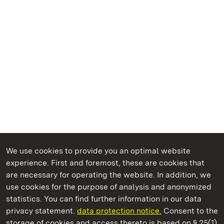
We use cookies to provide you an optimal website
experience. First and foremost, these are cookies that
are necessary for operating the website. In addition, we
use cookies for the purpose of analysis and anonymized
State Palaces and Gardens of Baden-Wuerttemberg
statistics. You can find further information in our data
privacy statement.
data protection notice.
Consent to the
storage of cookies and access thereto is based on § 25(1)