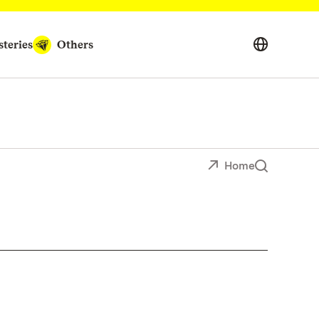
teries
Others
Home