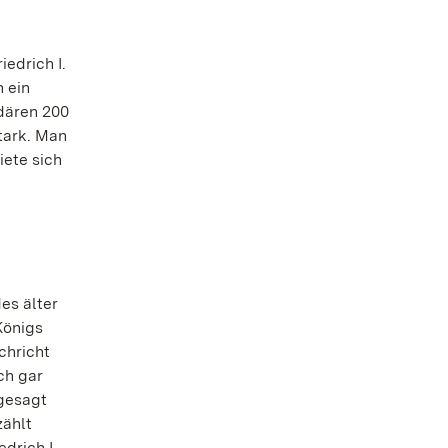
edrich I.
 ein
dären 200
tark. Man
iete sich
es älter
Königs
chricht
ch gar
 gesagt
zählt
drich I.,