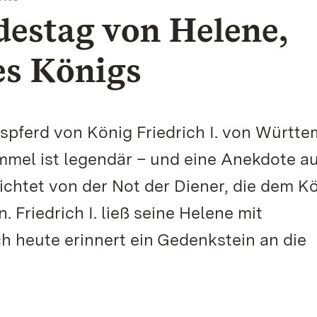
destag von Helene,
es Königs
gspferd von König Friedrich I. von Württe
mmel ist legendär – und eine Anekdote a
chtet von der Not der Diener, die dem K
 Friedrich I. ließ seine Helene mit
ch heute erinnert ein Gedenkstein an die