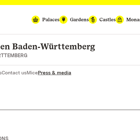
Palaces
Gardens
Castles
Monas
rten Baden‑Württemberg
RTTEMBERG
s
Contact us
Mice
Press & media
ONS