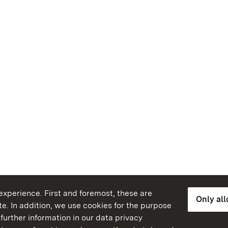
xperience. First and foremost, these are
Only al
e. In addition, we use cookies for the purpose
further information in our data privacy