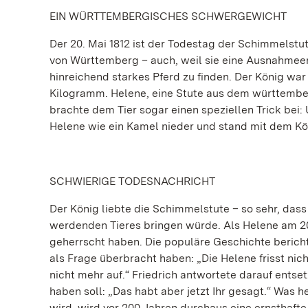
EIN WÜRTTEMBERGISCHES SCHWERGEWICHT
Der 20. Mai 1812 ist der Todestag der Schimmelstut
von Württemberg – auch, weil sie eine Ausnahmeers
hinreichend starkes Pferd zu finden. Der König w
Kilogramm. Helene, eine Stute aus dem württembe
brachte dem Tier sogar einen speziellen Trick bei:
Helene wie ein Kamel nieder und stand mit dem Kö
SCHWIERIGE TODESNACHRICHT
Der König liebte die Schimmelstute – so sehr, das
werdenden Tieres bringen würde. Als Helene am 20
geherrscht haben. Die populäre Geschichte berichte
als Frage überbracht haben: „Die Helene frisst nic
nicht mehr auf.“ Friedrich antwortete darauf entse
haben soll: „Das habt aber jetzt Ihr gesagt.“ Was 
wird, wird vor 200 Jahren durchaus eine ernsthafte