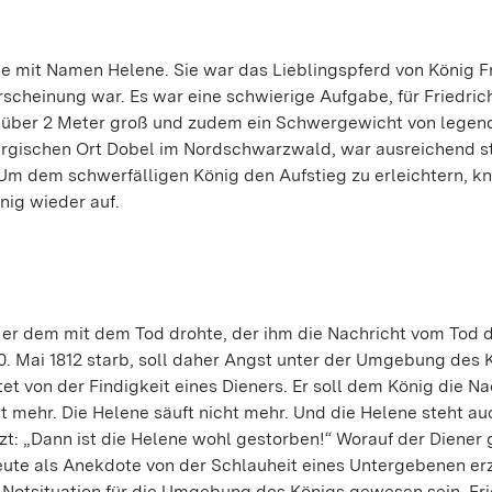
e mit Namen Helene. Sie war das Lieblingspferd von König Fri
cheinung war. Es war eine schwierige Aufgabe, für Friedrich
ar über 2 Meter groß und zudem ein Schwergewicht von legen
rgischen Ort Dobel im Nordschwarzwald, war ausreichend s
 Um dem schwerfälligen König den Aufstieg zu erleichtern, kn
nig wieder auf.
s er dem mit dem Tod drohte, der ihm die Nachricht vom Tod d
. Mai 1812 starb, soll daher Angst unter der Umgebung des 
t von der Findigkeit eines Dieners. Er soll dem König die Na
ht mehr. Die Helene säuft nicht mehr. Und die Helene steht au
tzt: „Dann ist die Helene wohl gestorben!“ Worauf der Diener
heute als Anekdote von der Schlauheit eines Untergebenen er
 Notsituation für die Umgebung des Königs gewesen sein. Frie