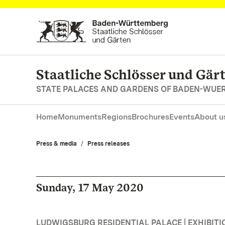
Navigate to main page
Staatliche Schlösser und Gä
STATE PALACES AND GARDENS OF BADEN-WUE
Home
Monuments
Regions
Brochures
Events
About u
Press & media
Press releases
Sunday, 17 May 2020
LUDWIGSBURG RESIDENTIAL PALACE | EXHIBITI