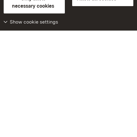
Contact us
FAQ
Masthead
Data protection
necessary cookies
Declaration on barrier-free access
BITV-konform (geprüfte Seiten)
Show cookie settings
More
Home
Monuments
Visit our Facebook
page
Visit our Instagram
page
Visit our YouTube
channel
Get to know our apps
Google Play Store
App Store for iPhone