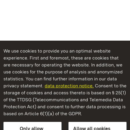
We use cookies to provide you an optimal website
experience. First and foremost, these are cookies that
are necessary for operating the website. In addition, we
use cookies for the purpose of analysis and anonymized
State Palaces and Gardens of Baden-Wuerttemberg
statistics. You can find further information in our data
privacy statement.
data protection notice.
Consent to the
storage of cookies and access thereto is based on § 25(1)
of the TTDSG (Telecommunications and Telemedia Data
Staatliche Schlösser und Gärten Baden‑Württemberg
Protection Act) and consent to further data processing is
based on Article 6(1)(a) of the GDPR.
State Palaces and Gardens of Baden-Wuerttemberg
Only allow
Allow all cookies