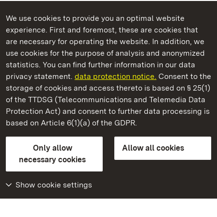
We use cookies to provide you an optimal website
experience. First and foremost, these are cookies that
are necessary for operating the website. In addition, we
use cookies for the purpose of analysis and anonymized
State Palaces and Gardens of Baden-Wuerttemberg
statistics. You can find further information in our data
privacy statement.
data protection notice.
Consent to the
storage of cookies and access thereto is based on § 25(1)
of the TTDSG (Telecommunications and Telemedia Data
Staatliche Schlösser und Gärten Baden‑Württemberg
Protection Act) and consent to further data processing is
based on Article 6(1)(a) of the GDPR.
State Palaces and Gardens of Baden-Wuerttemberg
Only allow
Allow all cookies
Contact us
FAQ
Masthead
Data protection
necessary cookies
Declaration on barrier-free access
BITV-konform (geprüfte Seiten)
Show cookie settings
More