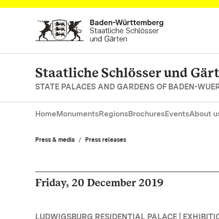
Navigate to main page
Staatliche Schlösser und Gä
STATE PALACES AND GARDENS OF BADEN-WUE
Home
Monuments
Regions
Brochures
Events
About u
Press & media
Press releases
Friday, 20 December 2019
LUDWIGSBURG RESIDENTIAL PALACE | EXHIBITI