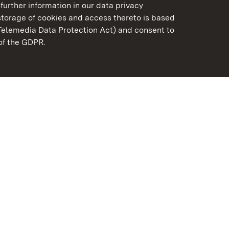
further information in our data privacy
torage of cookies and access thereto is based
Telemedia Data Protection Act) and consent to
emberg
 of the GDPR.
State Palaces and Garde
Baden-Wuerttemberg
Contact us
FAQ
Masthead
Data protection
Declaration on barrier-f
BITV-konform (geprüfte S