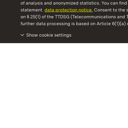
of analysis and anonymized statistics. You can find 
statement.
data protection notice.
Consent to the s
on § 25(1) of the TTDSG (Telecommunications and 
State Palaces and Gardens of Baden-Wuertt
further data processing is based on Article 6(1)(a)
Show cookie settings
Staatliche Schlösser und Gärten Baden‑Württemberg