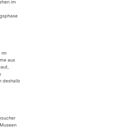
gehen im
ngsphase
 im
ume aus
aut,
s
n deshalb
esucher
i Museen