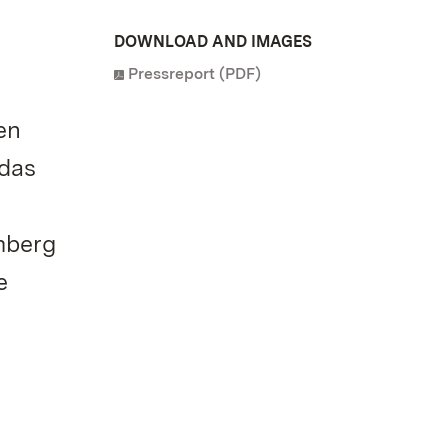
DOWNLOAD AND IMAGES
Pressreport (PDF)
en
 das
mberg
e