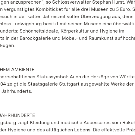
rigen anzusprechen“, so Schlossverwalter Stephan Hurst. Wä
vergünstigtes Kombiticket für alle drei Museen zu 5 Euro. 
such in der kalten Jahreszeit voller Überzeugung aus, denn 
hloss Ludwigsburg besitzt mit seinen Museen eine überwält
underts: Schönheitsideale, Körperkultur und Hygiene im
ts in der Barockgalerie und Möbel- und Raumkunst auf höc
 Eugen.
CHEM AMBIENTE
errschaftliches Statussymbol: Auch die Herzöge von Württ
04 zeigt die Staatsgalerie Stuttgart ausgewählte Werke der
. Jahrhunderts.
JAHRHUNDERTE
sburg zeigt Kleidung und modische Accessoires vom Rokoko
der Hygiene und des alltäglichen Lebens. Die effektvolle Prä