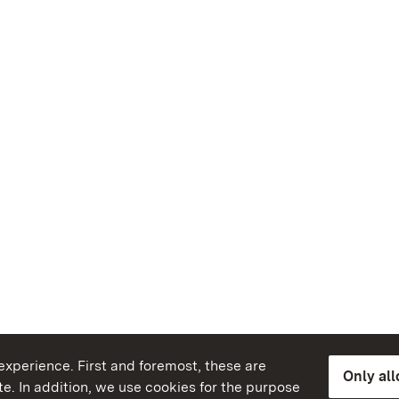
xperience. First and foremost, these are
Only al
e. In addition, we use cookies for the purpose