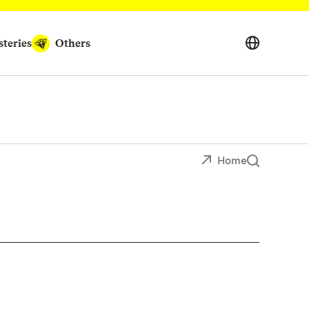
teries
Others
Home