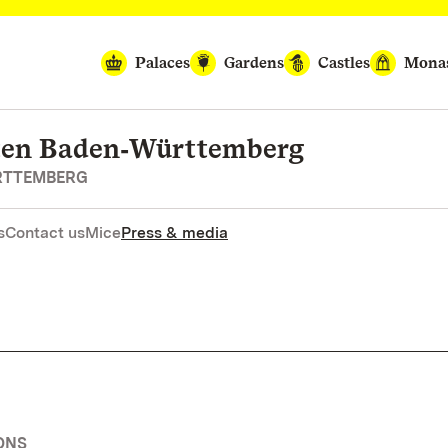
Palaces
Gardens
Castles
Monas
rten Baden‑Württemberg
RTTEMBERG
s
Contact us
Mice
Press & media
ONS