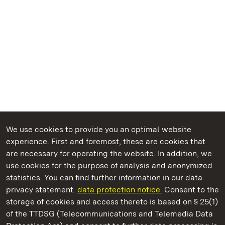
We use cookies to provide you an optimal website
experience. First and foremost, these are cookies that
are necessary for operating the website. In addition, we
use cookies for the purpose of analysis and anonymized
State Palaces and Gardens of Baden-Wuerttemberg
statistics. You can find further information in our data
privacy statement.
data protection notice.
Consent to the
storage of cookies and access thereto is based on § 25(1)
of the TTDSG (Telecommunications and Telemedia Data
Staatliche Schlösser und Gärten Baden‑Württemberg