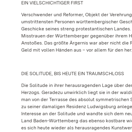
EIN VIELSCHICHTIGER FIRST
Verschwender und Reformer, Objekt der Verehrung 
umstrittensten Personen württembergischer Geschi
Geschicke seines streng protestantischen Landes. 
Misstrauen der Württemberger gegenüber ihrem He
Anstoßes. Das größte Ärgernis war aber nicht die 
Geld mit vollen Händen aus – vor allem für den he
DIE SOLITUDE, BIS HEUTE EIN TRAUMSCHLOSS
Die Solitude in ihrer herausragenden Lage über d
Herzogs. Geradezu unwirklich liegt sie in der wald
man von der Terrasse des absolut symmetrischen S
zu seiner damaligen Residenz Ludwigsburg anlegen
Interesse an der Solitude und wandte sich dem neu
Land Baden-Württemberg das ebenso kostbare wie f
es sich heute wieder als herausragendes Kunstwer