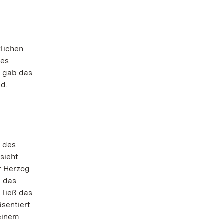
zlichen
des
g gab das
nd.
e des
sieht
r Herzog
h das
 ließ das
sentiert
 einem