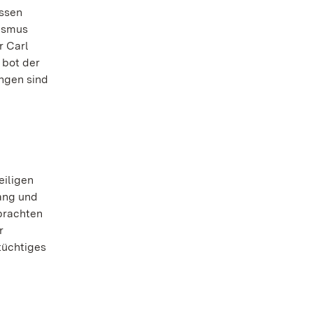
essen
tismus
r Carl
 bot der
ngen sind
eiligen
ang und
brachten
r
tüchtiges