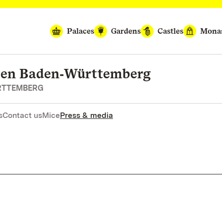
Palaces
Gardens
Castles
Monas
rten Baden‑Württemberg
RTTEMBERG
s
Contact us
Mice
Press & media