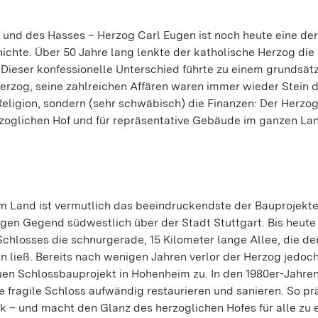
und des Hasses – Herzog Carl Eugen ist noch heute eine der
chte. Über 50 Jahre lang lenkte der katholische Herzog die
Dieser konfessionelle Unterschied führte zu einem grundsät
rzog, seine zahlreichen Affären waren immer wieder Stein 
Religion, sondern (sehr schwäbisch) die Finanzen: Der Herzo
rzoglichen Hof und für repräsentative Gebäude im ganzen La
em Land ist vermutlich das beeindruckendste der Bauprojekt
igen Gegend südwestlich über der Stadt Stuttgart. Bis heute 
chlosses die schnurgerade, 15 Kilometer lange Allee, die de
 ließ. Bereits nach wenigen Jahren verlor der Herzog jedoc
en Schlossbauprojekt in Hohenheim zu. In den 1980er-Jahren
ragile Schloss aufwändig restaurieren und sanieren. So prä
k – und macht den Glanz des herzoglichen Hofes für alle zu