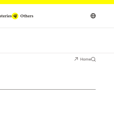
teries
Others
Home