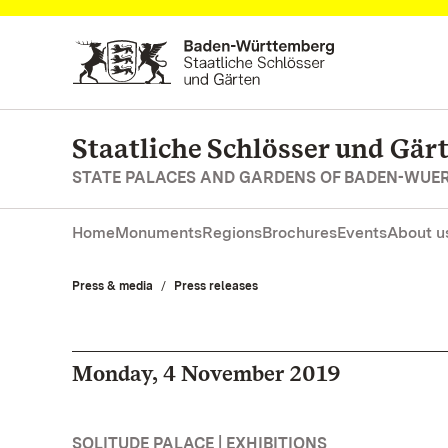
Navigate to main page
Staatliche Schlösser und Gä
STATE PALACES AND GARDENS OF BADEN-WUE
Home
Monuments
Regions
Brochures
Events
About u
Press & media
Press releases
Monday, 4 November 2019
SOLITUDE PALACE | EXHIBITIONS