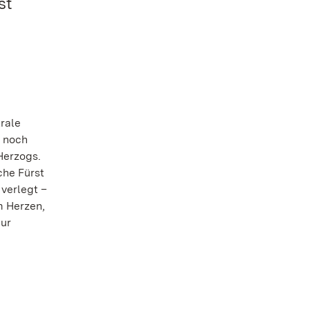
st
trale
n noch
Herzogs.
che Fürst
verlegt –
m Herzen,
nur