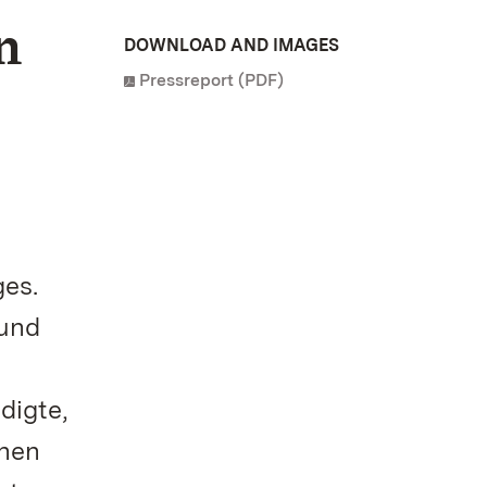
n
DOWNLOAD AND IMAGES
Pressreport (PDF)
es.
 und
digte,
onen