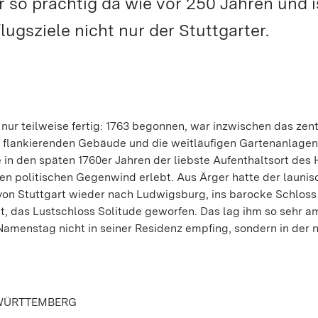
so prächtig da wie vor 250 Jahren und i
ugsziele nicht nur der Stuttgarter.
 nur teilweise fertig: 1763 begonnen, war inzwischen das zen
n flankierenden Gebäude und die weitläufigen Gartenanlage
in den späten 1760er Jahren der liebste Aufenthaltsort des 
n politischen Gegenwind erlebt. Aus Ärger hatte der launis
 von Stuttgart wieder nach Ludwigsburg, ins barocke Schloss 
kt, das Lustschloss Solitude geworfen. Das lag ihm so sehr a
 Namenstag nicht in seiner Residenz empfing, sondern in der 
 WÜRTTEMBERG