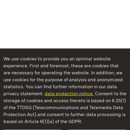
We use cookies to provide you an optimal website
experience. First and foremost, these are cookies that
are necessary for operating the website. In addition, we
use cookies for the purpose of analysis and anonymized
State Palaces and Gardens of Baden-Wuerttemberg
statistics. You can find further information in our data
privacy statement.
data protection notice.
Consent to the
storage of cookies and access thereto is based on § 25(1)
of the TTDSG (Telecommunications and Telemedia Data
Staatliche Schlösser und Gärten Baden‑Württemberg
Protection Act) and consent to further data processing is
based on Article 6(1)(a) of the GDPR.