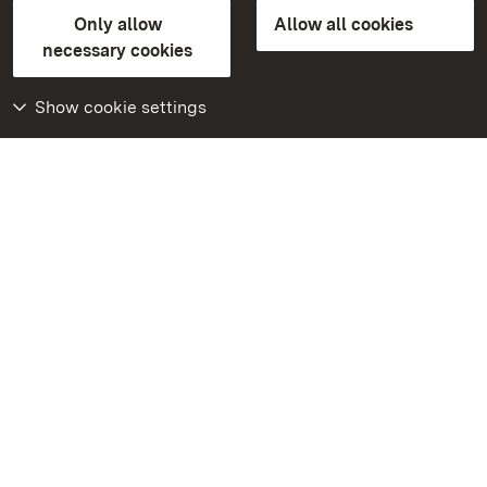
State Palaces and Gardens of Baden-Wuerttemberg
Only allow
Allow all cookies
Contact us
FAQ
Masthead
Data protection
necessary cookies
Declaration on barrier-free access
BITV-konform (geprüfte Seiten)
Show cookie settings
More
Home
Monuments
Visit our Facebook
page
Visit our Instagram
page
Visit our YouTube
channel
Get to know our apps
Google Play Store
App Store for iPhone