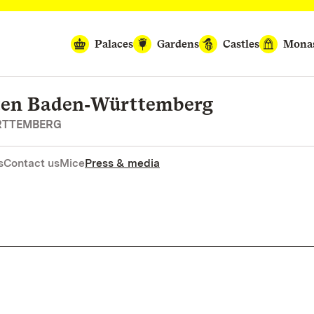
Palaces
Gardens
Castles
Monas
rten Baden‑Württemberg
RTTEMBERG
s
Contact us
Mice
Press & media