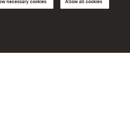
low necessary cookies
Allow all cookies
ns of
More
Home
Monuments
Visit our Facebook page
Visit our Instagram page
Visit our YouTube channel
ree access
Get to know our apps
eiten)
Google Play Store
App Store for iPhone