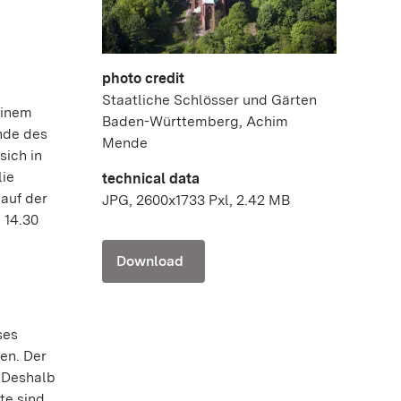
photo credit
Staatliche Schlösser und Gärten
einem
Baden-Württemberg, Achim
Ende des
Mende
sich in
lie
technical data
 auf der
JPG, 2600x1733 Pxl, 2.42 MB
 14.30
Download
ses
en. Der
. Deshalb
te sind