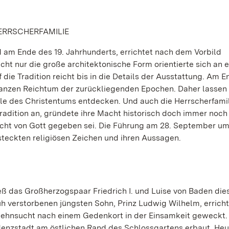
ERRSCHERFAMILIE
am Ende des 19. Jahrhunderts, errichtet nach dem Vorbild
icht nur die große architektonische Form orientierte sich an 
f die Tradition reicht bis in die Details der Ausstattung. Am 
ganzen Reichtum der zurückliegenden Epochen. Daher lassen 
le des Christentums entdecken. Und auch die Herrscherfami
Tradition an, gründete ihre Macht historisch doch immer noch
acht von Gott gegeben sei. Die Führung am 28. September um
rsteckten religiösen Zeichen und ihren Aussagen.
eß das Großherzogspaar Friedrich I. und Luise von Baden die
üh verstorbenen jüngsten Sohn, Prinz Ludwig Wilhelm, erricht
e Sehnsucht nach einem Gedenkort in der Einsamkeit geweckt
denzstadt am östlichen Rand des Schlossgartens erbaut. Heu