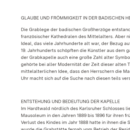
GLAUBE UND FRÖMMIGKEIT IN DER BADISCHEN H
Die Grablege der badischen Großherzöge entstand 
französischer Kathedralen des Mittelalters. Aber n
Ideal, das viele Jahrhunderte alt war, der Bezug au
19. Jahrhunderts schöpften die Künstler aus dem 
der Grabkapelle auch eine große Zahl alter Symbo
gehörte bei aller Modernität der Zeit dieser alten 
mittelalterlichen Idee, dass den Herrschern die M
Uhr macht sich auf die Suche nach diesen teils ve
ENTSTEHUNG UND BEDEUTUNG DER KAPELLE
Im Hardtwald nördlich des Karlsruher Schlosses li
Mausoleum in den Jahren 1889 bis 1896 für ihren fr
Verlust des Kindes im Jahr 1888 hatte in ihnen di
wurde die Grabstätte fernab vom Betrieb der Resi