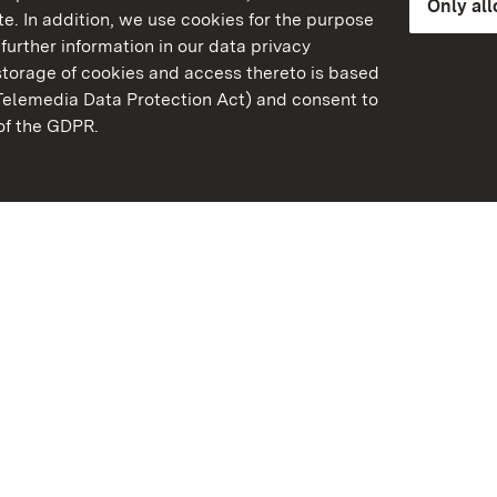
Only al
e. In addition, we use cookies for the purpose
further information in our data privacy
torage of cookies and access thereto is based
Telemedia Data Protection Act) and consent to
emberg
 of the GDPR.
State Palaces and Garde
Baden-Wuerttemberg
Contact us
FAQ
Masthead
Data protection
Declaration on barrier-f
BITV-konform (geprüfte S