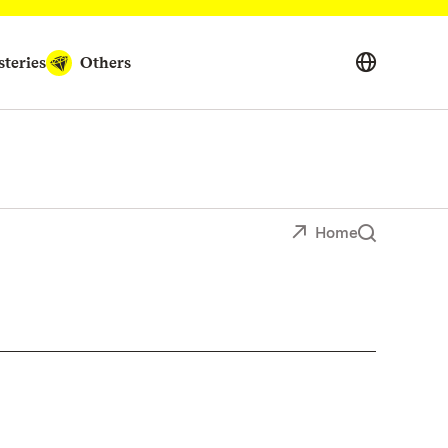
teries
Others
Home