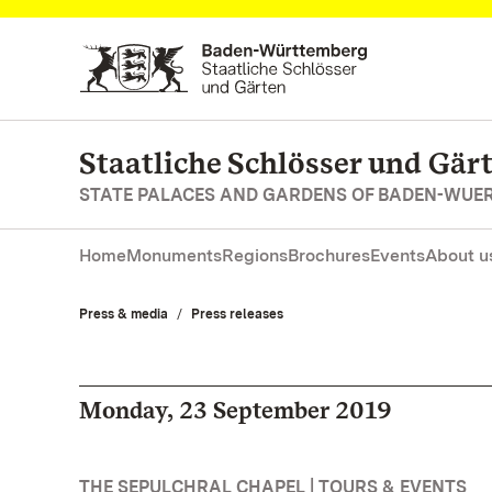
Navigate to main page
Staatliche Schlösser und Gä
STATE PALACES AND GARDENS OF BADEN-WUE
Home
Monuments
Regions
Brochures
Events
About u
Press & media
Press releases
Monday, 23 September 2019
THE SEPULCHRAL CHAPEL | TOURS & EVENTS