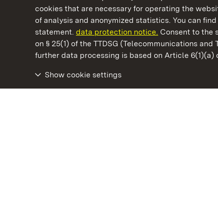
cookies that are necessary for operating the websit
of analysis and anonymized statistics. You can find 
statement.
data protection notice.
Consent to the s
on § 25(1) of the TTDSG (Telecommunications and 
State Palaces and Gardens of Baden-Wuertt
further data processing is based on Article 6(1)(a)
Show cookie settings
Staatliche Schlösser und Gärten Baden‑Württemberg