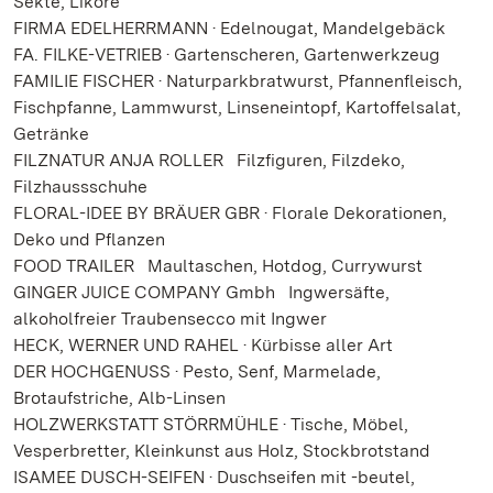
Sekte, Liköre
FIRMA EDELHERRMANN · Edelnougat, Mandelgebäck
FA. FILKE-VETRIEB · Gartenscheren, Gartenwerkzeug
FAMILIE FISCHER · Naturparkbratwurst, Pfannenfleisch,
Fischpfanne, Lammwurst, Linseneintopf, Kartoffelsalat,
Getränke
FILZNATUR ANJA ROLLER Filzfiguren, Filzdeko,
Filzhaussschuhe
FLORAL-IDEE BY BRÄUER GBR · Florale Dekorationen,
Deko und Pflanzen
FOOD TRAILER Maultaschen, Hotdog, Currywurst
GINGER JUICE COMPANY Gmbh Ingwersäfte,
alkoholfreier Traubensecco mit Ingwer
HECK, WERNER UND RAHEL · Kürbisse aller Art
DER HOCHGENUSS · Pesto, Senf, Marmelade,
Brotaufstriche, Alb-Linsen
HOLZWERKSTATT STÖRRMÜHLE · Tische, Möbel,
Vesperbretter, Kleinkunst aus Holz, Stockbrotstand
ISAMEE DUSCH-SEIFEN · Duschseifen mit -beutel,