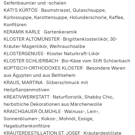
Seifenbaumler und -schalen
KATI‘S KÜRTÖS · Baumstriezel, Gulaschsuppe,
Kürbissuppe, Karottensuppe, Holunderschorle, Kaffee,
Konfitüren
KERAMIK KARLE Gartenkeramik
KLOSTER ALTOMÜNSTER · Brigittenklosterlikör, 30-
Kräuter-Magenlikör, Weihrauchsalbe
KLOSTERGENUSS · Kloster Naturkraft-Likör
KLOSTER SCHLIERBACH · Bio-Käse vom Stift Schlierbach
KOPTISCH-ORTHODOXES KLOSTER Besondere Waren
aus Ägypten und aus Bethlehem
KRAUS, MARTINA · Silberschmuck mit
Heilpflanzenmotiven
KREATIVWERKSTATT · Naturfloristik, Shabby Chic,
herbstliche Dekorationen aus Märchenwolle
KRAICHGAUER ÖLMÜHLE · Walnuss-, Lein-,
Sonnenblumen-, Kokos-, Mohnöl, Essige,
Hagebuttenkonfitüre
KRÄUTERDESTILLATION ST. JOSEF · Kräuterdestillate