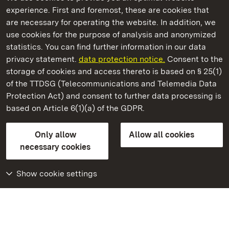
experience. First and foremost, these are cookies that
are necessary for operating the website. In addition, we
use cookies for the purpose of analysis and anonymized
State Palaces and Gardens of Baden-Wuerttemberg
statistics. You can find further information in our data
privacy statement.
data protection notice.
Consent to the
storage of cookies and access thereto is based on § 25(1)
of the TTDSG (Telecommunications and Telemedia Data
Staatliche Schlösser und Gärten Baden‑Württemberg
Protection Act) and consent to further data processing is
based on Article 6(1)(a) of the GDPR.
State Palaces and Gardens of Baden-Wuerttemberg
Only allow
Allow all cookies
Contact us
FAQ
Masthead
Data protection
necessary cookies
Declaration on barrier-free access
BITV-konform (geprüfte Seiten)
Show cookie settings
More
Home
Monuments