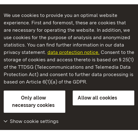
We use cookies to provide you an optimal website
experience. First and foremost, these are cookies that
are necessary for operating the website. In addition, we
use cookies for the purpose of analysis and anonymized
State Palaces and Gardens of Baden-Wuerttemberg
statistics. You can find further information in our data
privacy statement.
data protection notice.
Consent to the
storage of cookies and access thereto is based on § 25(1)
of the TTDSG (Telecommunications and Telemedia Data
Staatliche Schlösser und Gärten Baden‑Württemberg
Protection Act) and consent to further data processing is
based on Article 6(1)(a) of the GDPR.
State Palaces and Gardens of Baden-Wuerttemberg
Only allow
Allow all cookies
Contact us
FAQ
Masthead
Data protection
necessary cookies
Declaration on barrier-free access
BITV-konform (geprüfte Seiten)
Show cookie settings
More