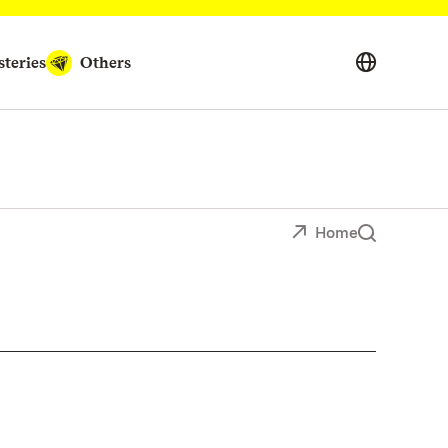
teries
Others
Home