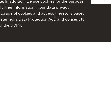
e. In addition, we use cookies for the purpose
further information in our data privacy
torage of cookies and access thereto is based
Telemedia Data Protection Act) and consent to
emberg
 of the GDPR.
State Palaces and Garde
Baden-Wuerttemberg
Contact us
FAQ
Masthead
Data protection
Declaration on barrier-f
BITV-konform (geprüfte S