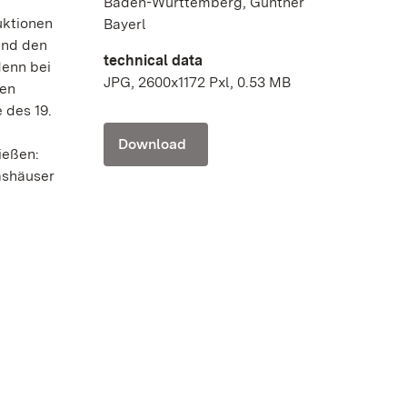
Baden-Württemberg, Günther
uktionen
Bayerl
und den
technical data
denn bei
JPG, 2600x1172 Pxl, 0.53 MB
ten
 des 19.
Download
ießen:
ashäuser