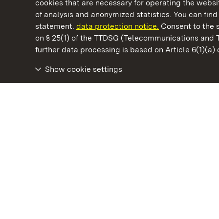
cookies that are necessary for operating the websit
of analysis and anonymized statistics. You can find 
statement.
data protection notice.
Consent to the s
on § 25(1) of the TTDSG (Telecommunications and 
State Palaces and Gardens of Baden-Wuertt
further data processing is based on Article 6(1)(a)
Show cookie settings
Staatliche Schlösser und Gärten Baden‑Württemberg