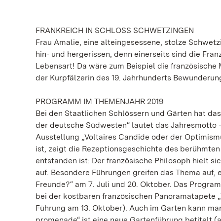
FRANKREICH IN SCHLOSS SCHWETZINGEN
Frau Amalie, eine alteingesessene, stolze Schwetzin
hin- und hergerissen, denn einerseits sind die Fra
Lebensart! Da wäre zum Beispiel die französische 
der Kurpfälzerin des 19. Jahrhunderts Bewunderun
PROGRAMM IM THEMENJAHR 2019
Bei den Staatlichen Schlössern und Gärten hat da
der deutsche Südwesten“ lautet das Jahresmotto – 
Ausstellung „Voltaires Candide oder der Optimismu
ist, zeigt die Rezeptionsgeschichte des berühmte
entstanden ist: Der französische Philosoph hielt s
auf. Besondere Führungen greifen das Thema auf, e
Freunde?“ am 7. Juli und 20. Oktober. Das Progr
bei der kostbaren französischen Panoramatapete „V
Führung am 13. Oktober). Auch im Garten kann man
promenade“ ist eine neue Gartenführung betitelt (a