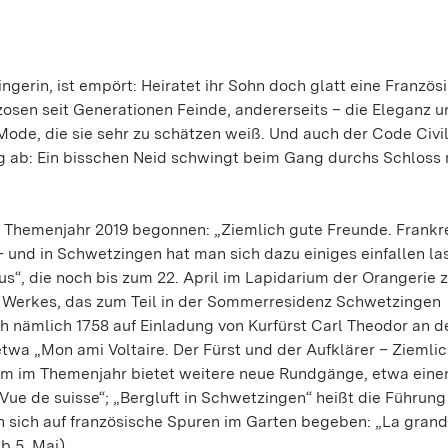
gerin, ist empört: Heiratet ihr Sohn doch glatt eine Französin
nzosen seit Generationen Feinde, andererseits – die Eleganz u
Mode, die sie sehr zu schätzen weiß. Und auch der Code Civil
g ab: Ein bisschen Neid schwingt beim Gang durchs Schloss 
s Themenjahr 2019 begonnen: „Ziemlich gute Freunde. Frankr
und in Schwetzingen hat man sich dazu einiges einfallen las
s“, die noch bis zum 22. April im Lapidarium der Orangerie 
n Werkes, das zum Teil in der Sommerresidenz Schwetzingen
ich nämlich 1758 auf Einladung von Kurfürst Carl Theodor an 
twa „Mon ami Voltaire. Der Fürst und der Aufklärer – Ziemli
amm im Themenjahr bietet weitere neue Rundgänge, etwa ein
ue de suisse“; „Bergluft in Schwetzingen“ heißt die Führung
 sich auf französische Spuren im Garten begeben: „La gran
b 5. Mai).