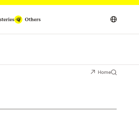
teries
Others
Home