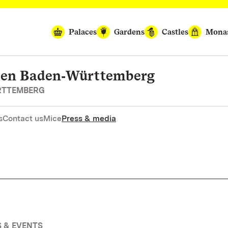
Palaces
Gardens
Castles
Monas
rten Baden‑Württemberg
RTTEMBERG
s
Contact us
Mice
Press & media
 & EVENTS