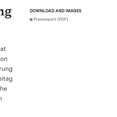
ng
DOWNLOAD AND IMAGES
Pressreport (PDF)
hat
ion
hrung
eitag
che
m