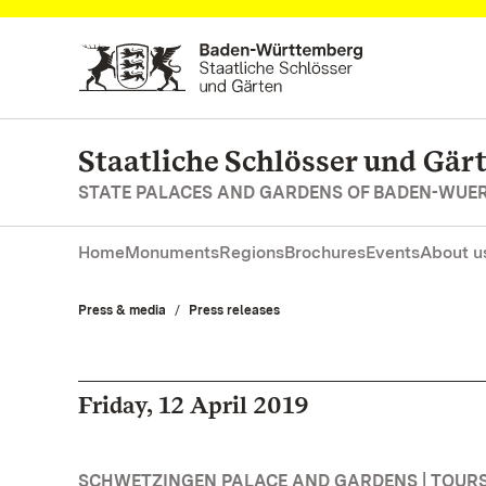
Navigate to main page
Staatliche Schlösser und Gä
STATE PALACES AND GARDENS OF BADEN-WUE
Home
Monuments
Regions
Brochures
Events
About u
Press & media
Press releases
Friday, 12 April 2019
SCHWETZINGEN PALACE AND GARDENS | TOURS