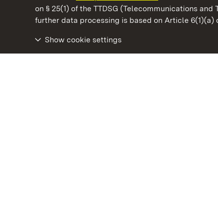
on § 25(1) of the TTDSG (Telecommunications and 
State Palaces and Gardens of Baden-Wuertt
further data processing is based on Article 6(1)(a)
Show cookie settings
Staatliche Schlösser und Gärten Baden‑Württemberg