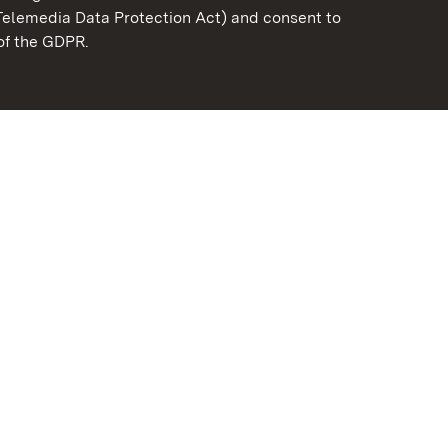
Telemedia Data Protection Act) and consent to
emberg
 of the GDPR.
State Palaces and Garde
Baden-Wuerttemberg
Contact us
FAQ
Masthead
Data protection
Declaration on barrier-f
BITV-konform (geprüfte S