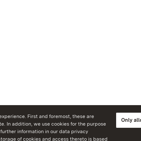
xperience. First and foremost, these are
Only al
e. In addition, we use cookies for the purpose
further information in our data privacy
torage of cookies and access thereto is based