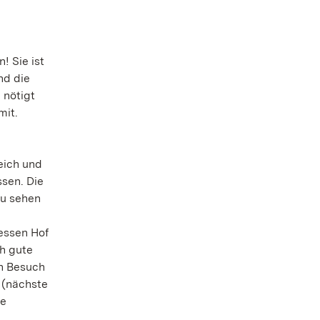
! Sie ist
nd die
 nötigt
mit.
eich und
sen. Die
zu sehen
dessen Hof
ch gute
en Besuch
 (nächste
de