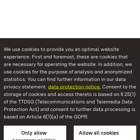
We use cookies to provide you an optimal website
experience. First and foremost, these are cookies that
are necessary for operating the website. In addition, we
use cookies for the purpose of analysis and anonymized
State Palaces and Gardens of Baden-Wuerttemberg
statistics. You can find further information in our data
privacy statement.
data protection notice.
Consent to the
storage of cookies and access thereto is based on § 25(1)
of the TTDSG (Telecommunications and Telemedia Data
Staatliche Schlösser und Gärten Baden‑Württemberg
Protection Act) and consent to further data processing is
based on Article 6(1)(a) of the GDPR.
State Palaces and Gardens of Baden-Wuerttemberg
Only allow
Allow all cookies
Contact us
FAQ
Masthead
Data protection