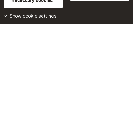
necessary cookies
Declaration on barrier-free access
BITV-konform (geprüfte Seiten)
Show cookie settings
More
Home
Monuments
Visit our Facebook
page
Visit our Instagram
page
Visit our YouTube
channel
Get to know our apps
Google Play Store
App Store for iPhone