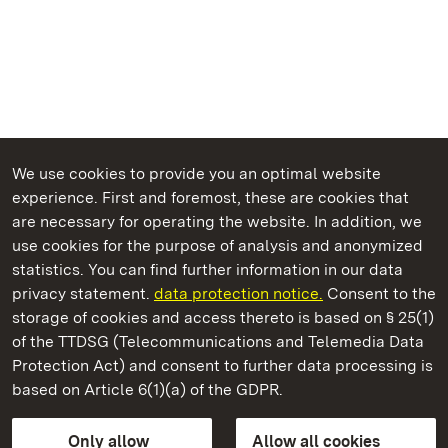
We use cookies to provide you an optimal website
experience. First and foremost, these are cookies that
are necessary for operating the website. In addition, we
use cookies for the purpose of analysis and anonymized
State Palaces and Gardens of Baden-Wuerttemberg
statistics. You can find further information in our data
privacy statement.
data protection notice.
Consent to the
storage of cookies and access thereto is based on § 25(1)
of the TTDSG (Telecommunications and Telemedia Data
Staatliche Schlösser und Gärten Baden‑Württemberg
Protection Act) and consent to further data processing is
based on Article 6(1)(a) of the GDPR.
State Palaces and Gardens of Baden-Wuerttemberg
Only allow
Allow all cookies