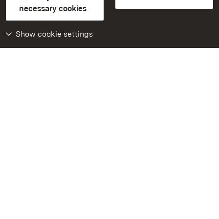
Contact us
FAQ
Masthead
Data protection
necessary cookies
Declaration on barrier-free access
BITV-konform (geprüfte Seiten)
Show cookie settings
More
Home
Monuments
Visit our Facebook
page
Visit our Instagram
page
Visit our YouTube
channel
Get to know our apps
Google Play Store
App Store for iPhone