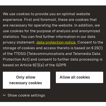
We use cookies to provide you an optimal website
experience. First and foremost, these are cookies that
are necessary for operating the website. In addition, we
use cookies for the purpose of analysis and anonymized
State Palaces and Gardens of Baden-Wuerttemberg
statistics. You can find further information in our data
privacy statement.
data protection notice.
Consent to the
storage of cookies and access thereto is based on § 25(1)
of the TTDSG (Telecommunications and Telemedia Data
Staatliche Schlösser und Gärten Baden‑Württemberg
Protection Act) and consent to further data processing is
based on Article 6(1)(a) of the GDPR.
State Palaces and Gardens of Baden-Wuerttemberg
Only allow
Allow all cookies
Contact us
FAQ
Masthead
Data protection
necessary cookies
Declaration on barrier-free access
BITV-konform (geprüfte Seiten)
Show cookie settings