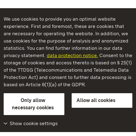
We use cookies to provide you an optimal website
experience. First and foremost, these are cookies that
are necessary for operating the website. In addition, we
use cookies for the purpose of analysis and anonymized
State Palaces and Gardens of Baden-Wuerttemberg
statistics. You can find further information in our data
privacy statement.
data protection notice.
Consent to the
storage of cookies and access thereto is based on § 25(1)
of the TTDSG (Telecommunications and Telemedia Data
Staatliche Schlösser und Gärten Baden‑Württemberg
Protection Act) and consent to further data processing is
based on Article 6(1)(a) of the GDPR.
State Palaces and Gardens of Baden-Wuerttemberg
Only allow
Allow all cookies
Contact us
FAQ
Masthead
Data protection
necessary cookies
Declaration on barrier-free access
BITV-konform (geprüfte Seiten)
Show cookie settings