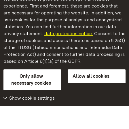
experience. First and foremost, these are cookies that
are necessary for operating the website. In addition, we
use cookies for the purpose of analysis and anonymized
State Palaces and Gardens of Baden-Wuerttemberg
statistics. You can find further information in our data
privacy statement.
data protection notice.
Consent to the
storage of cookies and access thereto is based on § 25(1)
of the TTDSG (Telecommunications and Telemedia Data
Staatliche Schlösser und Gärten Baden‑Württemberg
Protection Act) and consent to further data processing is
based on Article 6(1)(a) of the GDPR.
State Palaces and Gardens of Baden-Wuerttemberg
Only allow
Allow all cookies
Contact us
FAQ
Masthead
Data protection
necessary cookies
Declaration on barrier-free access
BITV-konform (geprüfte Seiten)
Show cookie settings
More
Home
Monuments