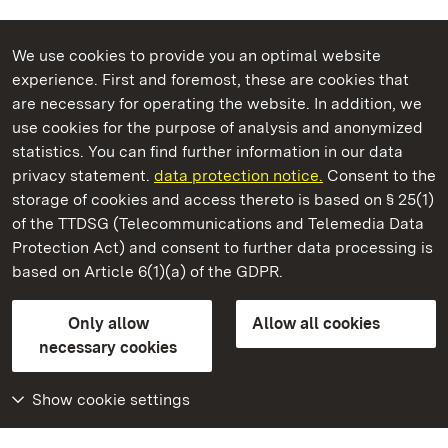
We use cookies to provide you an optimal website
experience. First and foremost, these are cookies that
are necessary for operating the website. In addition, we
use cookies for the purpose of analysis and anonymized
State Palaces and Gardens of Baden-Wuerttemberg
statistics. You can find further information in our data
privacy statement.
data protection notice.
Consent to the
storage of cookies and access thereto is based on § 25(1)
of the TTDSG (Telecommunications and Telemedia Data
Staatliche Schlösser und Gärten Baden‑Württemberg
Protection Act) and consent to further data processing is
based on Article 6(1)(a) of the GDPR.
State Palaces and Gardens of Baden-Wuerttemberg
Only allow
Allow all cookies
Contact us
FAQ
Masthead
Data protection
necessary cookies
Declaration on barrier-free access
BITV-konform (geprüfte Seiten)
Show cookie settings