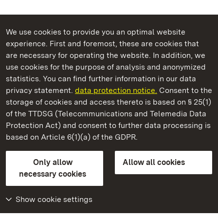
We use cookies to provide you an optimal website
experience. First and foremost, these are cookies that
are necessary for operating the website. In addition, we
use cookies for the purpose of analysis and anonymized
State Palaces and Gardens of Baden-Wuerttemberg
statistics. You can find further information in our data
privacy statement.
data protection notice.
Consent to the
storage of cookies and access thereto is based on § 25(1)
of the TTDSG (Telecommunications and Telemedia Data
Staatliche Schlösser und Gärten Baden‑Württemberg
Protection Act) and consent to further data processing is
based on Article 6(1)(a) of the GDPR.
State Palaces and Gardens of Baden-Wuerttemberg
Only allow
Allow all cookies
Contact us
FAQ
Masthead
Data protection
necessary cookies
Declaration on barrier-free access
BITV-konform (geprüfte Seiten)
Show cookie settings