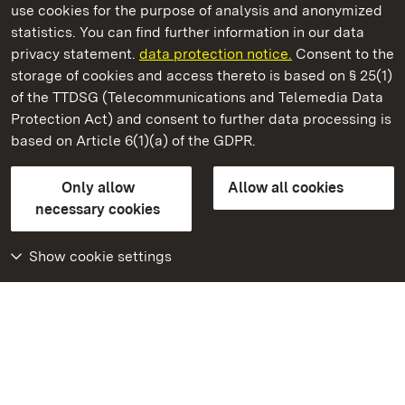
use cookies for the purpose of analysis and anonymized
State Palaces and Gardens of Baden-Wuerttemberg
statistics. You can find further information in our data
privacy statement.
data protection notice.
Consent to the
storage of cookies and access thereto is based on § 25(1)
of the TTDSG (Telecommunications and Telemedia Data
Staatliche Schlösser und Gärten Baden‑Württemberg
Protection Act) and consent to further data processing is
based on Article 6(1)(a) of the GDPR.
State Palaces and Gardens of Baden-Wuerttemberg
Only allow
Allow all cookies
Contact us
FAQ
Masthead
Data protection
necessary cookies
Declaration on barrier-free access
BITV-konform (geprüfte Seiten)
Show cookie settings
More
Home
Monuments
Visit our Facebook
page
Visit our Instagram