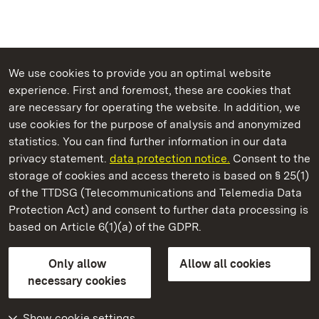
We use cookies to provide you an optimal website
experience. First and foremost, these are cookies that
are necessary for operating the website. In addition, we
use cookies for the purpose of analysis and anonymized
State Palaces and Gardens of Baden-Wuerttemberg
statistics. You can find further information in our data
privacy statement.
data protection notice.
Consent to the
storage of cookies and access thereto is based on § 25(1)
of the TTDSG (Telecommunications and Telemedia Data
Staatliche Schlösser und Gärten Baden‑Württemberg
Protection Act) and consent to further data processing is
based on Article 6(1)(a) of the GDPR.
State Palaces and Gardens of Baden-Wuerttemberg
Only allow
Allow all cookies
Contact us
FAQ
Masthead
Data protection
necessary cookies
Declaration on barrier-free access
BITV-konform (geprüfte Seiten)
Show cookie settings